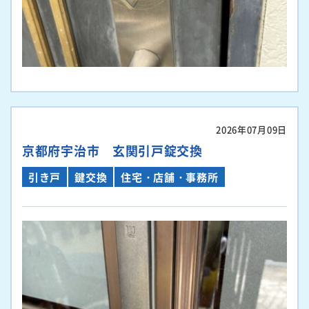
2026年07月09日
京都府宇治市 玄関引戸錠交換
引き戸
鍵交換
住宅・店舗・事務所