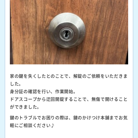
家の鍵を失くしたとのことで、解錠のご依頼をいただきま
した。
身分証の確認を行い、作業開始。
ドアスコープから迂回開錠することで、無傷で開けること
ができました。
鍵のトラブルでお困りの際は、鍵のかけつけ本舗までお気
軽にご相談ください♪