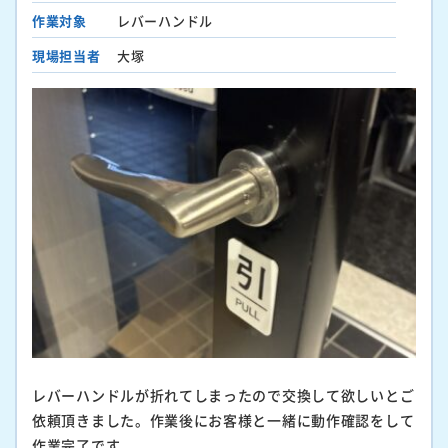
作業対象
レバーハンドル
現場担当者
大塚
レバーハンドルが折れてしまったので交換して欲しいとご
依頼頂きました。作業後にお客様と一緒に動作確認をして
作業完了です。