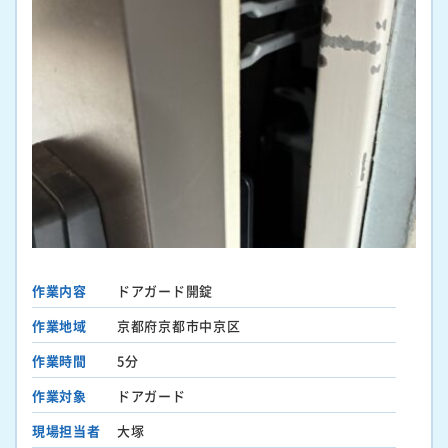
作業内容
ドアガード開錠
作業地域
京都府京都市中京区
作業時間
5分
作業対象
ドアガード
現場担当者
大塚