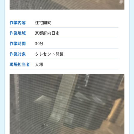
作業内容
住宅開錠
作業地域
京都府向日市
作業時間
30分
作業対象
クレセント開錠
現場担当者
大塚