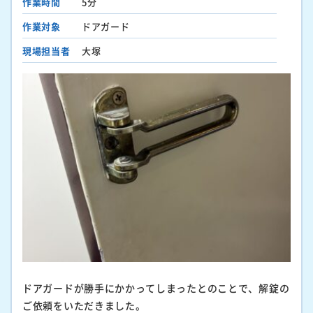
作業時間
5分
作業対象
ドアガード
現場担当者
大塚
ドアガードが勝手にかかってしまったとのことで、解錠の
ご依頼をいただきました。