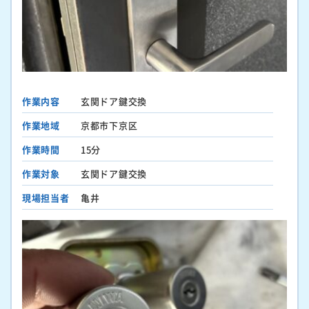
作業内容
玄関ドア鍵交換
作業地域
京都市下京区
作業時間
15分
作業対象
玄関ドア鍵交換
現場担当者
亀井