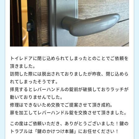
トイレドアに閉じ込められてしまったとのことでご依頼を
頂きました。
訪問した際には脱出されておりましたが昨夜、閉じ込めら
れてしまったそうです。
拝見するとレバーハンドルの錠前が破損しておりラッチが
動いておりませんでした。
修理はできないため交換でご提案させて頂き成約。
扉を加工してレバーハンドル錠を交換させて頂きました。
この度はご依頼いただき、ありがとうございました！鍵の
トラブルは「鍵のかけつけ本舗」にお任せください！