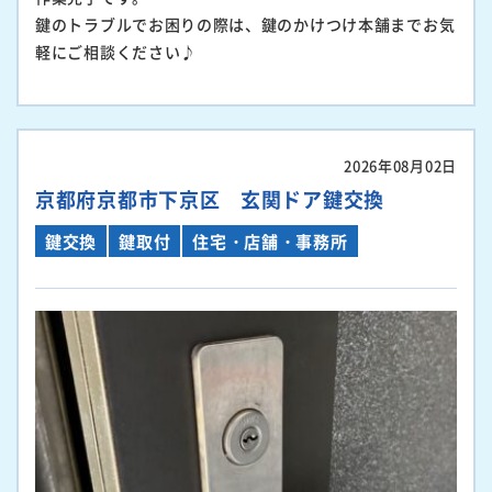
鍵のトラブルでお困りの際は、鍵のかけつけ本舗までお気
軽にご相談ください♪
2026年08月02日
京都府京都市下京区 玄関ドア鍵交換
鍵交換
鍵取付
住宅・店舗・事務所