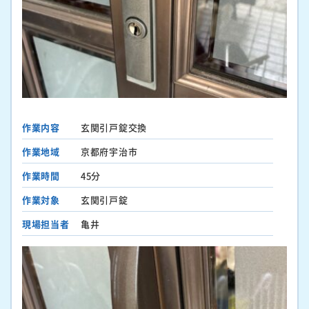
作業内容
玄関引戸錠交換
作業地域
京都府宇治市
作業時間
45分
作業対象
玄関引戸錠
現場担当者
亀井