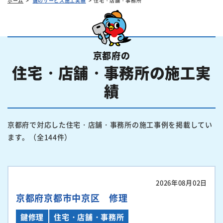
ホーム
鍵のサービス施工実績
住宅・店舗・事務所
京都府の
住宅・店舗・事務所の施工実
績
京都府で対応した住宅・店舗・事務所の施工事例を掲載してい
ます。（全144件）
2026年08月02日
京都府京都市中京区 修理
鍵修理
住宅・店舗・事務所