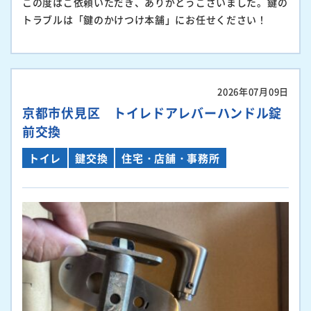
この度はご依頼いただき、ありがとうございました。鍵の
トラブルは「鍵のかけつけ本舗」にお任せください！
2026年07月09日
京都市伏見区 トイレドアレバーハンドル錠
前交換
トイレ
鍵交換
住宅・店舗・事務所