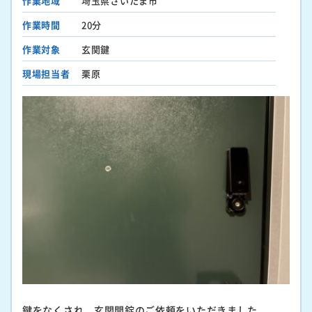
作業地域
埼玉県さいたま市
作業時間
20分
作業対象
玄関鍵
現場担当者
栗原
鍵をなくされ、玄関開錠のご依頼をいただきました。