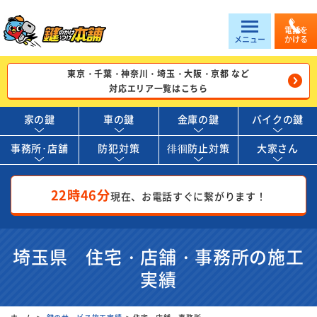
電話を
メニュー
かける
東京・千葉・神奈川・埼玉・大阪・京都 など
対応エリア一覧はこちら
家の鍵
車の鍵
金庫の鍵
バイクの鍵
事務所･店舗
防犯対策
徘徊防止対策
大家さん
22時46分
現在、お電話すぐに繋がります！
埼玉県 住宅・店舗・事務所の施工
実績