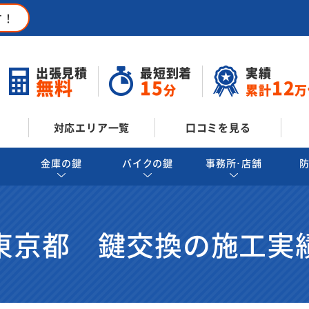
す！
出張見積
最短到着
実績
無料
15
12
分
累計
万
対応エリア一覧
口コミを見る
金庫の鍵
バイクの鍵
事務所･店舗
東京都 鍵交換の施工実