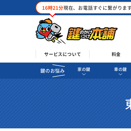
16時21分
現在、お電話すぐに繋がりま
サービスについて
料金
家の鍵
車の鍵
鍵のお悩み