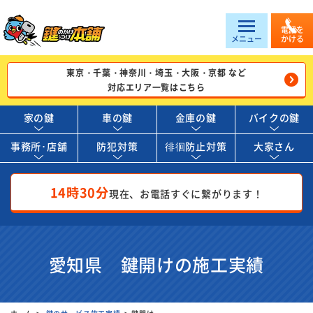
電話を
メニュー
かける
東京・千葉・神奈川・埼玉・大阪・京都 など
対応エリア一覧はこちら
家の鍵
車の鍵
金庫の鍵
バイクの鍵
事務所･店舗
防犯対策
徘徊防止対策
大家さん
14時30分
現在、お電話すぐに繋がります！
愛知県 鍵開けの施工実績