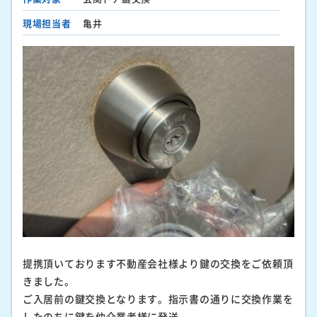
現場担当者
亀井
提携頂いております不動産会社様より鍵の交換をご依頼頂
きました。
ご入居前の鍵交換となります。指示書の通りに交換作業を
したのちに鍵を仲介業者様に発送。