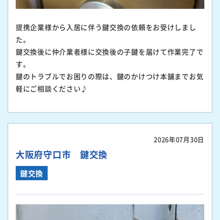
提携企業様から入居に伴う鍵交換の依頼をお受けしまし
た。
鍵交換後に仲介業者様に交換後の子鍵を届けて作業完了で
す。
鍵のトラブルでお困りの際は、鍵のかけつけ本舗までお気
軽にご相談ください♪
2026年07月30日
大阪府守口市 鍵交換
鍵交換