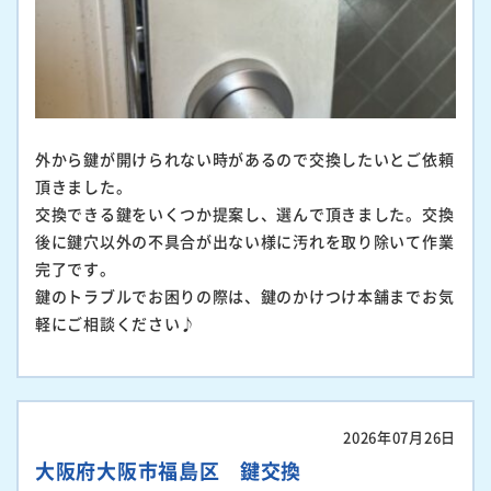
外から鍵が開けられない時があるので交換したいとご依頼
頂きました。
交換できる鍵をいくつか提案し、選んで頂きました。交換
後に鍵穴以外の不具合が出ない様に汚れを取り除いて作業
完了です。
鍵のトラブルでお困りの際は、鍵のかけつけ本舗までお気
軽にご相談ください♪
2026年07月26日
大阪府大阪市福島区 鍵交換