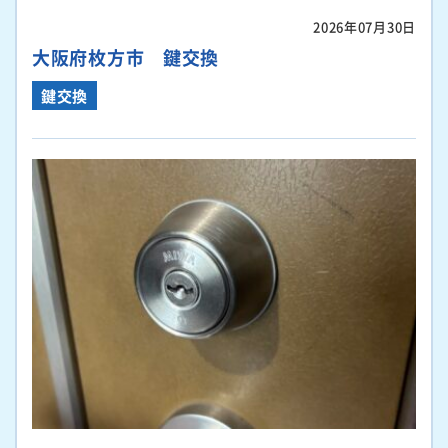
2026年07月30日
大阪府枚方市 鍵交換
鍵交換