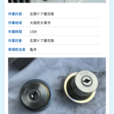
作業内容
玄関ドア鍵交換
作業地域
大阪府大東市
作業時間
15分
作業対象
玄関ドア鍵交換
現場担当者
亀井