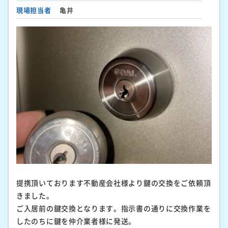
現場担当者
亀井
提携頂いております不動産会社様より鍵の交換をご依頼頂
きました。
ご入居前の鍵交換となります。指示書の通りに交換作業を
したのちに鍵を仲介業者様に発送。