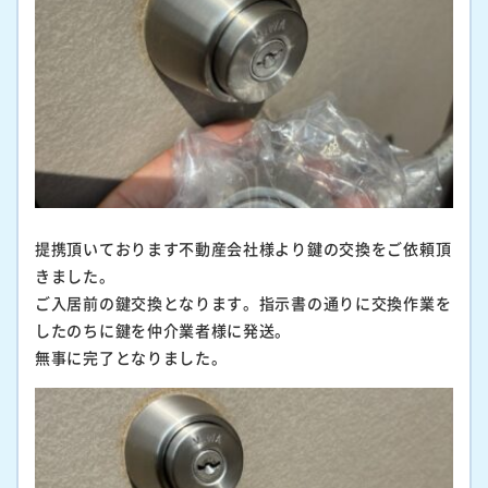
提携頂いております不動産会社様より鍵の交換をご依頼頂
きました。
ご入居前の鍵交換となります。指示書の通りに交換作業を
したのちに鍵を仲介業者様に発送。
無事に完了となりました。