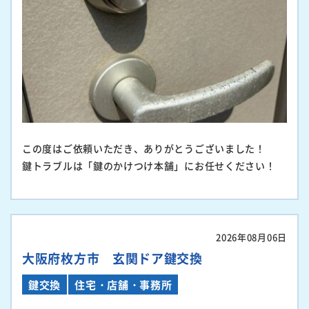
この度はご依頼いただき、ありがとうございました！
鍵トラブルは「鍵のかけつけ本舗」にお任せください！
2026年08月06日
大阪府枚方市 玄関ドア鍵交換
鍵交換
住宅・店舗・事務所