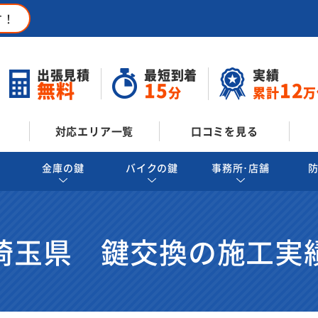
す！
出張見積
最短到着
実績
無料
15
12
分
累計
万
対応エリア一覧
口コミを見る
金庫の鍵
バイクの鍵
事務所･店舗
埼玉県 鍵交換の施工実