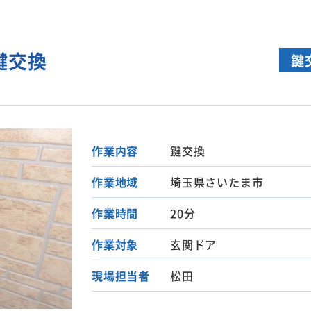
鍵交換
鍵
作業内容
鍵交換
作業地域
埼玉県さいたま市
作業時間
20分
作業対象
玄関ドア
現場担当者
松田