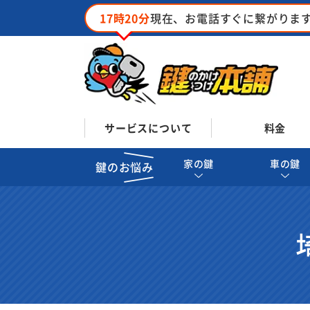
17時20分
現在、お電話すぐに繋がりま
サービスについて
料金
家の鍵
車の鍵
鍵のお悩み