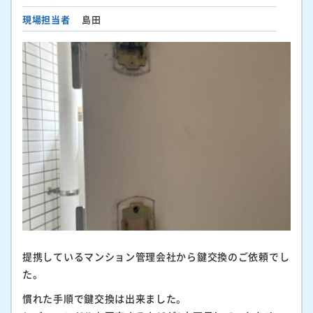
現場担当者
島田
提携しているマンション管理会社から鍵交換のご依頼でし
た。
慣れた手順で鍵交換は出来ました。