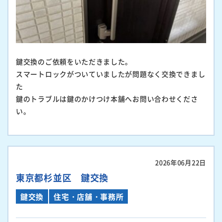
鍵交換のご依頼をいただきました。
スマートロックがついていましたが問題なく交換できまし
た
鍵のトラブルは鍵のかけつけ本舗へお問い合わせくださ
い。
2026年06月22日
東京都杉並区 鍵交換
鍵交換
住宅・店舗・事務所