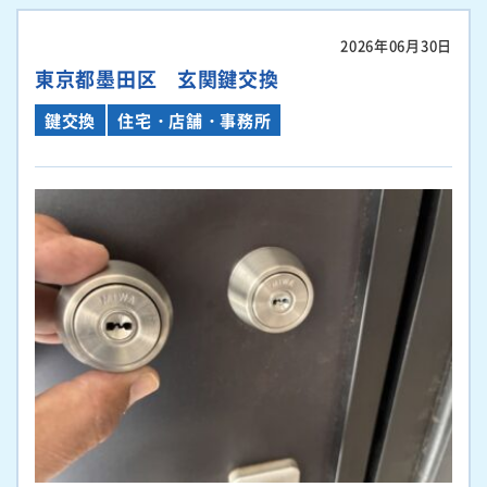
2026年06月30日
東京都墨田区 玄関鍵交換
鍵交換
住宅・店舗・事務所