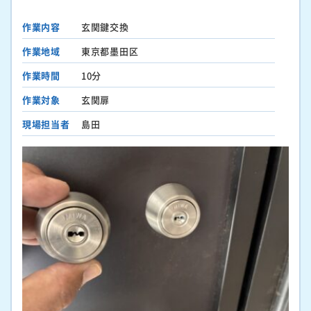
作業内容
玄関鍵交換
作業地域
東京都墨田区
作業時間
10分
作業対象
玄関扉
現場担当者
島田