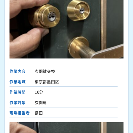
作業内容
玄関鍵交換
作業地域
東京都墨田区
作業時間
10分
作業対象
玄関扉
現場担当者
島田