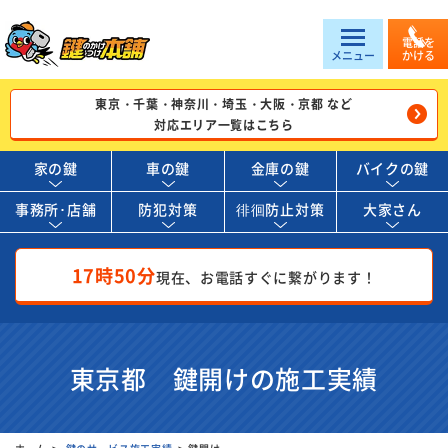
電話を
メニュー
かける
東京・千葉・神奈川・埼玉・大阪・京都 など
対応エリア一覧はこちら
家の鍵
車の鍵
金庫の鍵
バイクの鍵
事務所･店舗
防犯対策
徘徊防止対策
大家さん
17時50分
現在、お電話すぐに繋がります！
東京都 鍵開けの施工実績