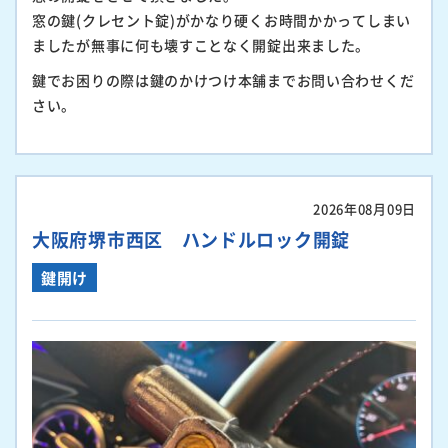
窓の鍵(クレセント錠)がかなり硬くお時間かかってしまい
ましたが無事に何も壊すことなく開錠出来ました。
鍵でお困りの際は鍵のかけつけ本舗までお問い合わせくだ
さい。
2026年08月09日
大阪府堺市西区 ハンドルロック開錠
鍵開け