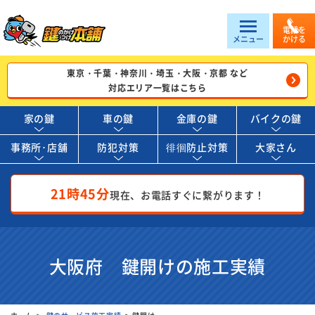
電話を
メニュー
かける
東京・千葉・神奈川・埼玉・大阪・京都 など
対応エリア一覧はこちら
家の鍵
車の鍵
金庫の鍵
バイクの鍵
事務所･店舗
防犯対策
徘徊防止対策
大家さん
21時45分
現在、お電話すぐに繋がります！
大阪府 鍵開けの施工実績