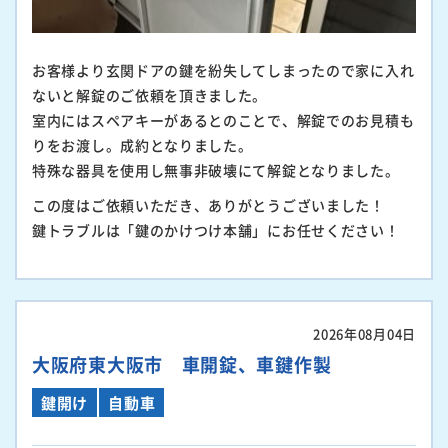
お客様より玄関ドアの鍵を紛失してしまったので家に入れ
ないと解錠のご依頼を頂きました。
室内にはスペアキーがあるとのことで、解錠でのお見積も
りをお渡し。成約となりました。
特殊な器具を使用し無事非破壊にて解錠となりました。
この度はご依頼いただき、ありがとうございました！
鍵トラブルは「鍵のかけつけ本舗」にお任せください！
2026年08月04日
大阪府東大阪市 車開錠、車鍵作製
鍵開け
自動車