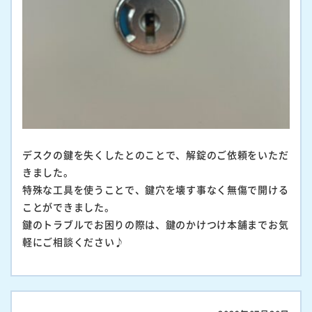
デスクの鍵を失くしたとのことで、解錠のご依頼をいただ
きました。
特殊な工具を使うことで、鍵穴を壊す事なく無傷で開ける
ことができました。
鍵のトラブルでお困りの際は、鍵のかけつけ本舗までお気
軽にご相談ください♪