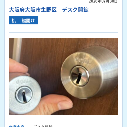
2026年07月30日
大阪府大阪市生野区 デスク開錠
机
鍵開け
作業内容
デスク開錠