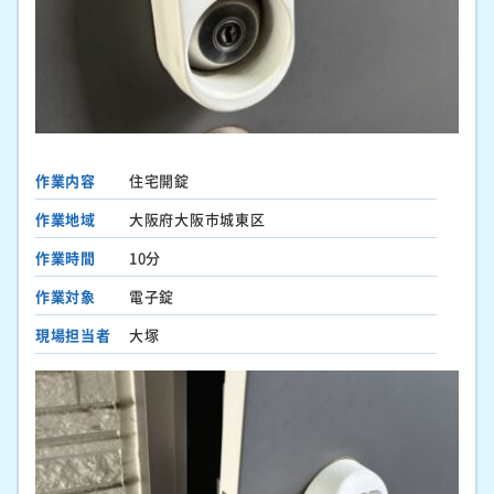
作業内容
住宅開錠
作業地域
大阪府大阪市城東区
作業時間
10分
作業対象
電子錠
現場担当者
大塚