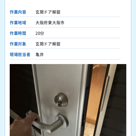
作業内容
玄関ドア解錠
作業地域
大阪府東大阪市
作業時間
20分
作業対象
玄関ドア解錠
現場担当者
亀井