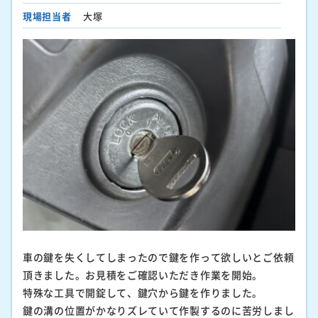
現場担当者
大塚
車の鍵を失くしてしまったので鍵を作って欲しいとご依頼
頂きました。お見積をご確認いただき作業を開始。
特殊な工具で開錠して、鍵穴から鍵を作りました。
鍵の溝の位置がかなりズレていて作製するのに苦労しまし