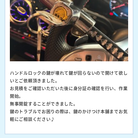
ハンドルロックの鍵が壊れて鍵が回らないので開けて欲し
いとご依頼頂きました。
お見積をご確認いただいた後に身分証の確認を行い、作業
開始。
無事開錠することができました。
鍵のトラブルでお困りの際は、鍵のかけつけ本舗までお気
軽にご相談ください♪