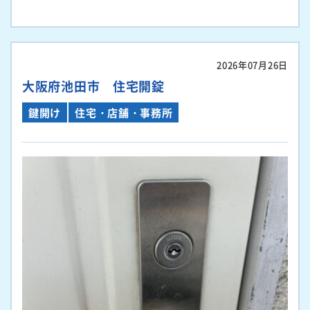
2026年07月26日
大阪府池田市 住宅開錠
鍵開け
住宅・店舗・事務所