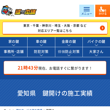
電話を
メニュー
かける
東京・千葉・神奈川・埼玉・大阪・京都 など
対応エリア一覧はこちら
家の鍵
車の鍵
金庫の鍵
バイクの鍵
事務所･店舗
防犯対策
徘徊防止対策
大家さん
21時43分
現在、お電話すぐに繋がります！
愛知県 鍵開けの施工実績