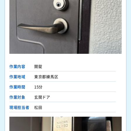
作業内容
開錠
作業地域
東京都練馬区
作業時間
15分
作業対象
玄関ドア
現場担当者
松田