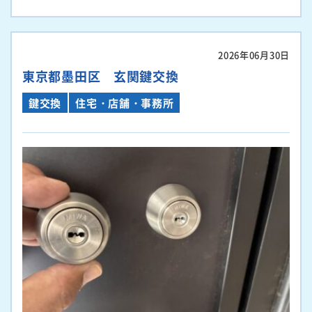
2026年06月30日
東京都墨田区 玄関鍵交換
鍵交換
住宅・店舗・事務所