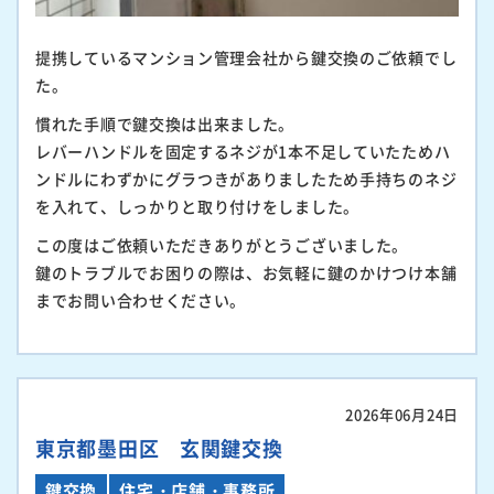
提携しているマンション管理会社から鍵交換のご依頼でし
た。
慣れた手順で鍵交換は出来ました。
レバーハンドルを固定するネジが1本不足していたためハ
ンドルにわずかにグラつきがありましたため手持ちのネジ
を入れて、しっかりと取り付けをしました。
この度はご依頼いただきありがとうございました。
鍵のトラブルでお困りの際は、お気軽に鍵のかけつけ本舗
までお問い合わせください。
2026年06月24日
東京都墨田区 玄関鍵交換
鍵交換
住宅・店舗・事務所