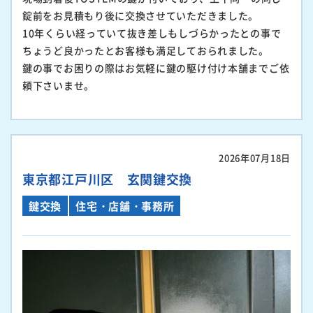
錠前をお見積もり後に交換させていただきました。
10年くらい経っていて抜き差しもしづらかったとの事で
ちょうど良かったとお客様も満足しておられました。
鍵の事でお困りの際はお気軽に鍵の駆け付け本舗までご依
頼下さいませ。
2026年07月18日
東京都江戸川区 玄関鍵交換
鍵交換
住宅・店舗・事務所