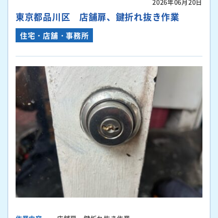
2026年06月20日
東京都品川区 店舗扉、鍵折れ抜き作業
住宅・店舗・事務所