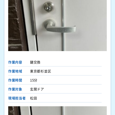
作業内容
鍵交換
作業地域
東京都杉並区
作業時間
15分
作業対象
玄関ドア
現場担当者
松田