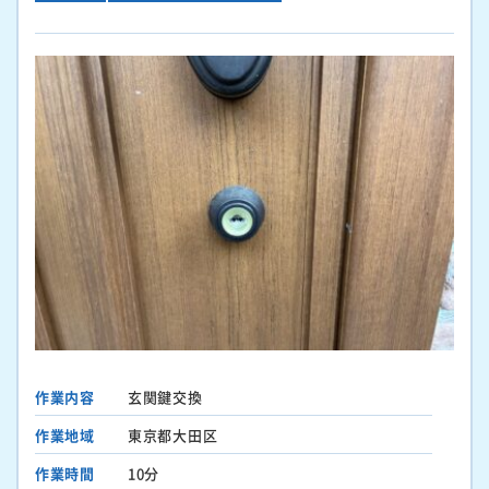
作業内容
玄関鍵交換
作業地域
東京都大田区
作業時間
10分