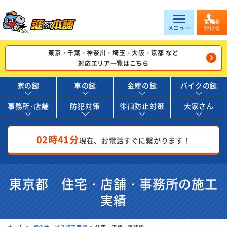
電話を
メニュー
かける
東京・千葉・神奈川・埼玉・大阪・京都 など
対応エリア一覧はこちら
家の鍵
車の鍵
金庫の鍵
バイクの鍵
事務所･店舗
防犯対策
徘徊防止対策
大家さん
02時41分
現在、お電話すぐに繋がります！
東京都 住宅・店舗・事務所の施工
実績