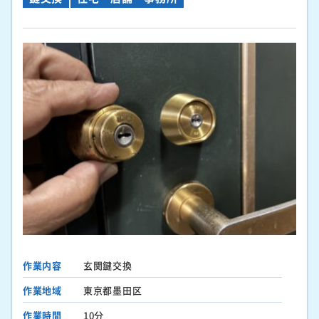
作業内容
玄関鍵交換
作業地域
東京都墨田区
作業時間
10分