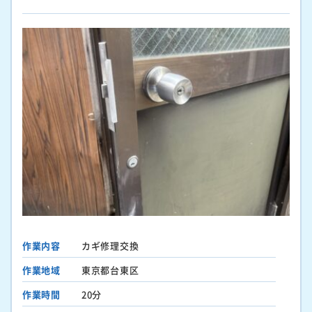
作業内容
カギ修理交換
作業地域
東京都台東区
作業時間
20分