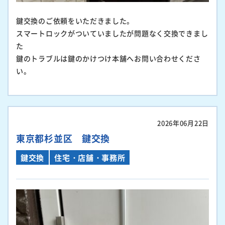
鍵交換のご依頼をいただきました。
スマートロックがついていましたが問題なく交換できまし
た
鍵のトラブルは鍵のかけつけ本舗へお問い合わせくださ
い。
2026年06月22日
東京都杉並区 鍵交換
鍵交換
住宅・店舗・事務所