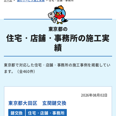
ホーム
鍵のサービス施工実績
住宅・店舗・事務所
東京都の
住宅・店舗・事務所の施工実
績
東京都で対応した住宅・店舗・事務所の施工事例を掲載してい
ます。（全460件）
2026年08月02日
東京都大田区 玄関鍵交換
鍵交換
住宅・店舗・事務所