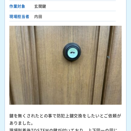
作業対象
玄関鍵
現場担当者
内田
鍵を無くされたとの事で防犯上鍵交換をしたいとご依頼が
ありました。
現場到着後TOSTEMの鍵が付いており、上下同一の同じ