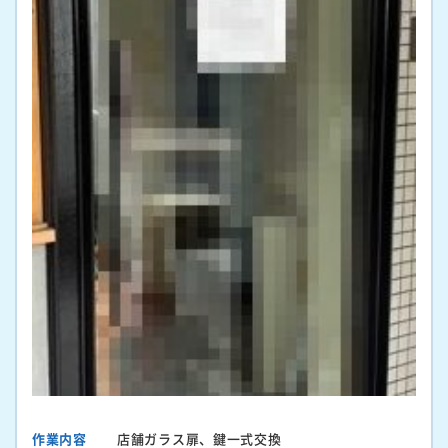
作業内容
店舗ガラス扉、鍵一式交換