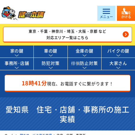
電話を
メニュー
かける
東京・千葉・神奈川・埼玉・大阪・京都 など
対応エリア一覧はこちら
家の鍵
車の鍵
金庫の鍵
バイクの鍵
事務所･店舗
防犯対策
徘徊防止対策
大家さん
18時41分
現在、お電話すぐに繋がります！
愛知県 住宅・店舗・事務所の施工
実績