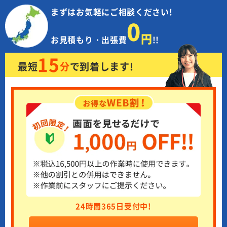
まずはお気軽にご相談ください!
0
円
お見積もり・出張費
!!
15
最短
分
で
到着します!
24時間365日受付中!