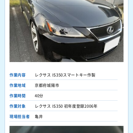
作業内容
レクサス IS350スマートキー作製
作業地域
京都府城陽市
作業時間
40分
作業対象
レクサス IS350 初年度登録2006年
現場担当者
亀井