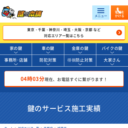
電話を
メニュー
かける
東京・千葉・神奈川・埼玉・大阪・京都 など
対応エリア一覧はこちら
家の鍵
車の鍵
金庫の鍵
バイクの鍵
事務所･店舗
防犯対策
徘徊防止対策
大家さん
04時03分
現在、お電話すぐに繋がります！
鍵のサービス施工実績