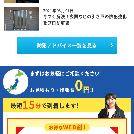
2021年03月01日
今すぐ解決！玄関などの引き戸の防犯強化
をプロが解説
防犯アドバイス一覧を見る
まずはお気軽にご相談ください!
0
円
お見積もり・出張費
!!
15
最短
分
で
到着します!