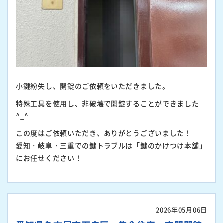
小鍵紛失し、開錠のご依頼をいただきました。
特殊工具を使用し、非破壊で開錠することができました
^_^
この度はご依頼いただき、ありがとうございました！
愛知・岐阜・三重での鍵トラブルは「鍵のかけつけ本舗」
にお任せください！
2026年05月06日