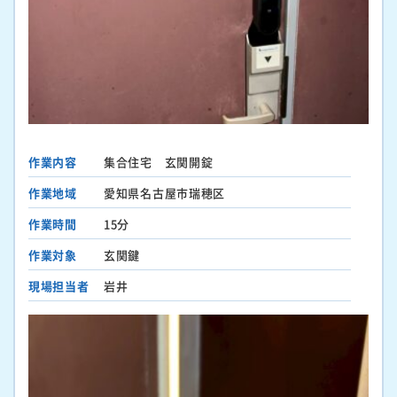
作業内容
集合住宅 玄関開錠
作業地域
愛知県名古屋市瑞穂区
作業時間
15分
作業対象
玄関鍵
現場担当者
岩井