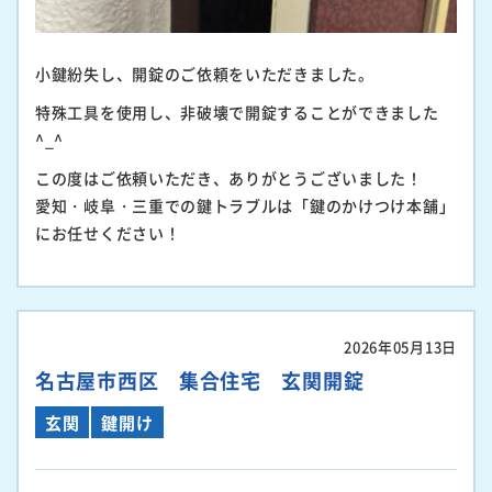
小鍵紛失し、開錠のご依頼をいただきました。
特殊工具を使用し、非破壊で開錠することができました
^_^
この度はご依頼いただき、ありがとうございました！
愛知・岐阜・三重での鍵トラブルは「鍵のかけつけ本舗」
にお任せください！
2026年05月13日
名古屋市西区 集合住宅 玄関開錠
玄関
鍵開け