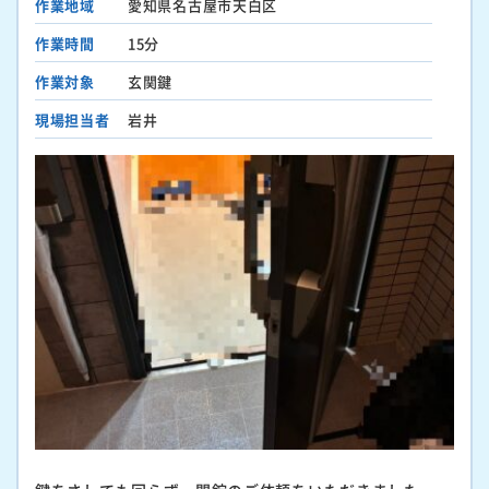
作業地域
愛知県名古屋市天白区
作業時間
15分
作業対象
玄関鍵
現場担当者
岩井