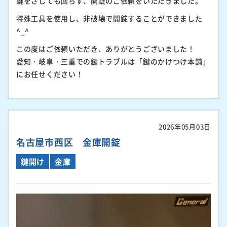
鍵をさしても回らず、開錠のご依頼をいただきました。
特殊工具を使用し、非破壊で開錠することができました
^_^
この度はご依頼いただき、ありがとうございました！
愛知・岐阜・三重での鍵トラブルは「鍵のかけつけ本舗」
にお任せください！
2026年05月03日
名古屋市西区 金庫開錠
鍵開け
金庫