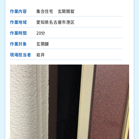
作業内容
集合住宅 玄関開錠
作業地域
愛知県名古屋市港区
作業時間
20分
作業対象
玄関鍵
現場担当者
岩井