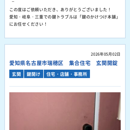
この度はご依頼いただき、ありがとうございました！
愛知・岐阜・三重での鍵トラブルは「鍵のかけつけ本舗」
にお任せください！
2026年05月02日
愛知県名古屋市瑞穂区 集合住宅 玄関開錠
玄関
鍵開け
住宅・店舗・事務所