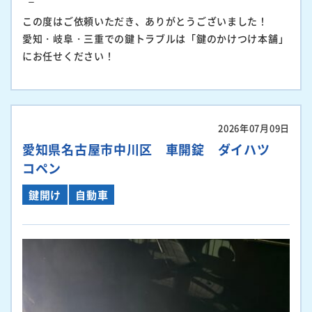
この度はご依頼いただき、ありがとうございました！
愛知・岐阜・三重での鍵トラブルは「鍵のかけつけ本舗」
にお任せください！
2026年07月09日
愛知県名古屋市中川区 車開錠 ダイハツ
コペン
鍵開け
自動車