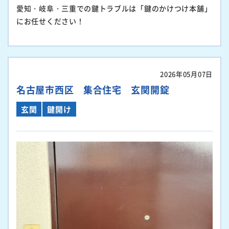
愛知・岐阜・三重での鍵トラブルは「鍵のかけつけ本舗」
にお任せください！
2026年05月07日
名古屋市西区 集合住宅 玄関開錠
玄関
鍵開け