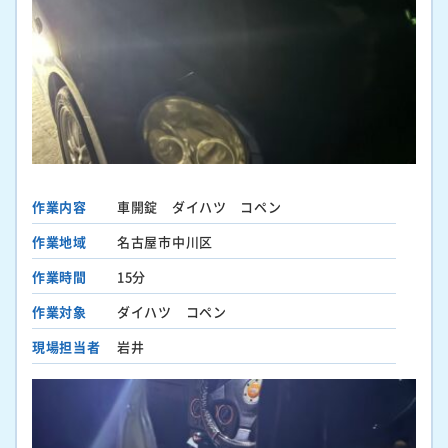
作業内容
車開錠 ダイハツ コペン
作業地域
名古屋市中川区
作業時間
15分
作業対象
ダイハツ コペン
現場担当者
岩井