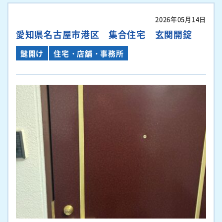
2026年05月14日
愛知県名古屋市港区 集合住宅 玄関開錠
鍵開け
住宅・店舗・事務所