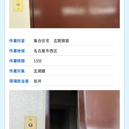
作業内容
集合住宅 玄関開錠
作業地域
名古屋市西区
作業時間
15分
作業対象
玄関鍵
現場担当者
岩井