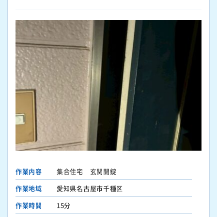
作業内容
集合住宅 玄関開錠
作業地域
愛知県名古屋市千種区
作業時間
15分