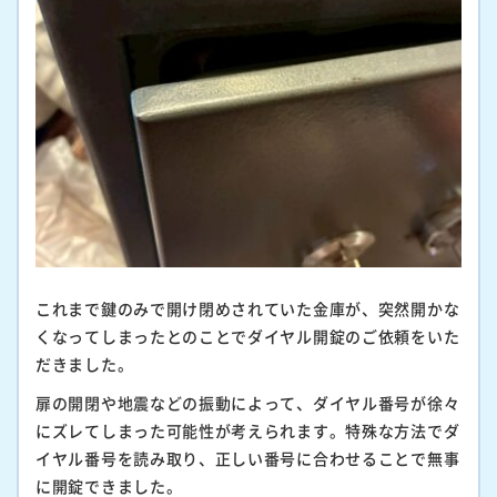
これまで鍵のみで開け閉めされていた金庫が、突然開かな
くなってしまったとのことでダイヤル開錠のご依頼をいた
だきました。
扉の開閉や地震などの振動によって、ダイヤル番号が徐々
にズレてしまった可能性が考えられます。特殊な方法でダ
イヤル番号を読み取り、正しい番号に合わせることで無事
に開錠できました。