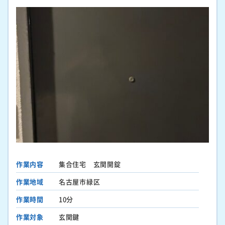
作業内容
集合住宅 玄関開錠
作業地域
名古屋市緑区
作業時間
10分
作業対象
玄関鍵