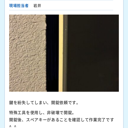
現場担当者
岩井
鍵を紛失してしまい、開錠依頼です。
特殊工具を使用し、非破壊で開錠。
開錠後、スペアキーがあることを確認して作業完了です
^_^