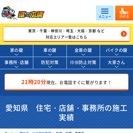
電話を
メニュー
かける
東京・千葉・神奈川・埼玉・大阪・京都 など
対応エリア一覧はこちら
家の鍵
車の鍵
金庫の鍵
バイクの鍵
事務所･店舗
防犯対策
徘徊防止対策
大家さん
21時20分
現在、お電話すぐに繋がります！
愛知県 住宅・店舗・事務所の施工
実績