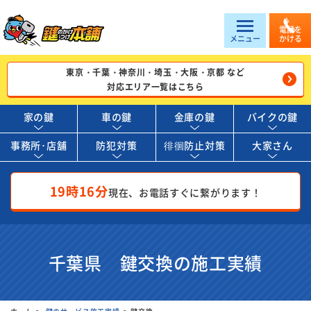
電話を
メニュー
かける
東京・千葉・神奈川・埼玉・大阪・京都 など
対応エリア一覧はこちら
家の鍵
車の鍵
金庫の鍵
バイクの鍵
事務所･店舗
防犯対策
徘徊防止対策
大家さん
19時16分
現在、お電話すぐに繋がります！
千葉県 鍵交換の施工実績