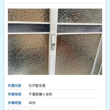
作業内容
引戸錠交換
作業地域
千葉県鎌ヶ谷市
作業時間
40分