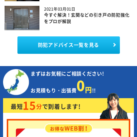
2021年03月01日
今すぐ解決！玄関などの引き戸の防犯強化
をプロが解説
防犯アドバイス一覧を見る
まずはお気軽にご相談ください!
0
円
お見積もり・出張費
!!
15
最短
分
で
到着します!