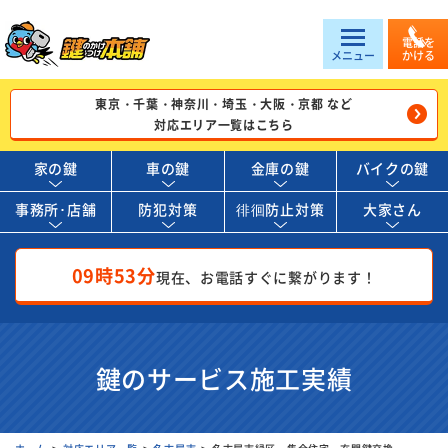
電話を
メニュー
かける
東京・千葉・神奈川・埼玉・大阪・京都 など
対応エリア一覧はこちら
家の鍵
車の鍵
金庫の鍵
バイクの鍵
事務所･店舗
防犯対策
徘徊防止対策
大家さん
09時53分
現在、お電話すぐに繋がります！
鍵のサービス施工実績