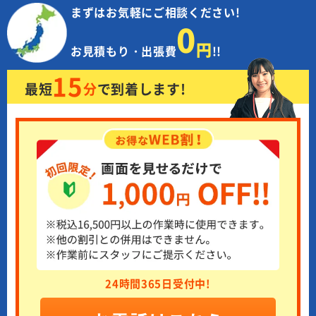
まずはお気軽にご相談ください!
0
円
お見積もり・出張費
!!
15
最短
分
で
到着します!
24時間365日受付中!