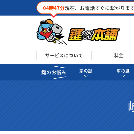
04時47分
現在、お電話すぐに繋がりま
サービスについて
料金
家の鍵
車の鍵
鍵のお悩み