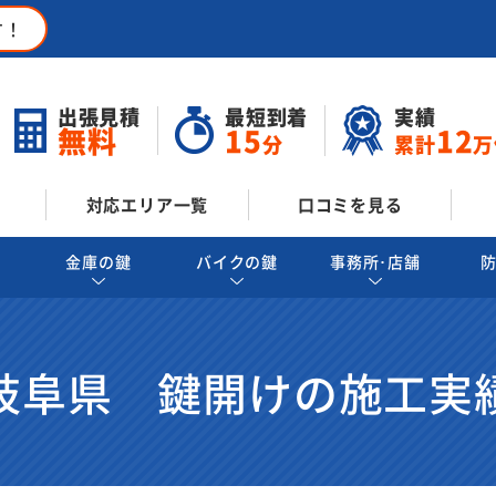
す！
出張見積
最短到着
実績
無料
15
12
分
累計
万
対応エリア一覧
口コミを見る
金庫の鍵
バイクの鍵
事務所･店舗
岐阜県 鍵開けの施工実