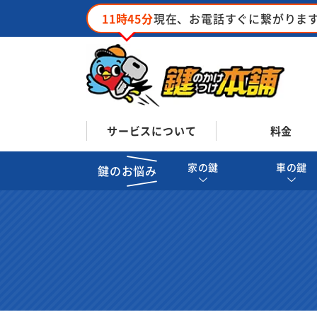
11時45分
現在、お電話すぐに繋がりま
サービスについて
料金
家の鍵
車の鍵
鍵のお悩み