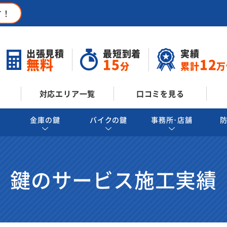
す！
出張見積
最短到着
実績
無料
15
12
分
累計
万
対応エリア一覧
口コミを見る
金庫の鍵
バイクの鍵
事務所･店舗
鍵のサービス施工実績