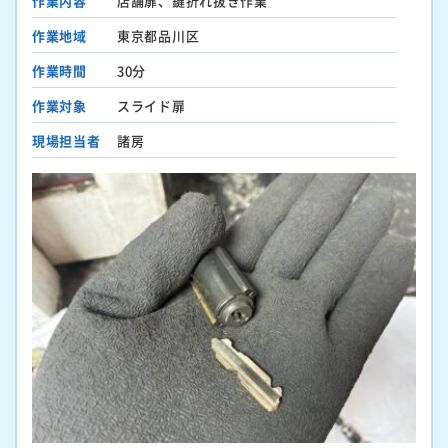
作業内容
店舗扉、鍵折れ抜き作業
作業地域
東京都品川区
作業時間
30分
作業対象
スライド扉
現場担当者
諸房