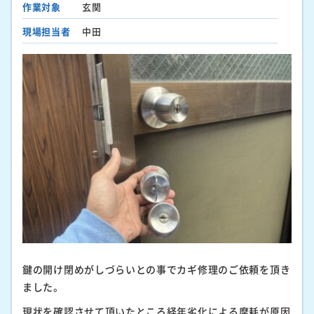
作業対象
玄関
現場担当者
中田
鍵の開け閉めがしづらいとの事でカギ修理のご依頼を頂き
ました。
現状を確認させて頂いたところ経年劣化による摩耗が原因