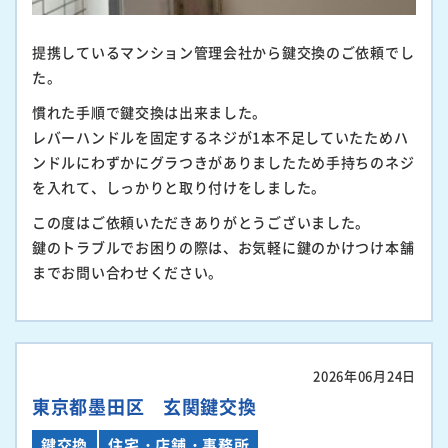
提携しているマンション管理会社から鍵交換のご依頼でし
た。
慣れた手順で鍵交換は出来ました。
レバーハンドルを固定するネジが1本不足していたためハ
ンドルにわずかにグラつきがありましたため手持ちのネジ
を入れて、しっかりと取り付けをしました。
この度はご依頼いただきありがとうございました。
鍵のトラブルでお困りの際は、お気軽に鍵のかけつけ本舗
までお問い合わせください。
2026年06月24日
東京都墨田区 玄関鍵交換
鍵交換
住宅・店舗・事務所