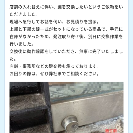
店舗の入れ替えに伴い、鍵を交換したいというご依頼をい
ただきました。
現場へ急行してお話を伺い、お見積りを提示。
上部と下部の錠一式がセットになっている商品で、手元に
在庫がなかったため、発注取り寄せ後、別日に交換作業を
行いました。
交換後に動作確認をしていただき、無事に完了いたしまし
た。
店舗・事務所などの鍵交換も承っております。
お困りの際は、ぜひ弊社までご相談ください。