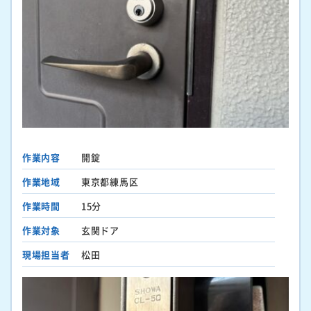
作業内容
開錠
作業地域
東京都練馬区
作業時間
15分
作業対象
玄関ドア
現場担当者
松田