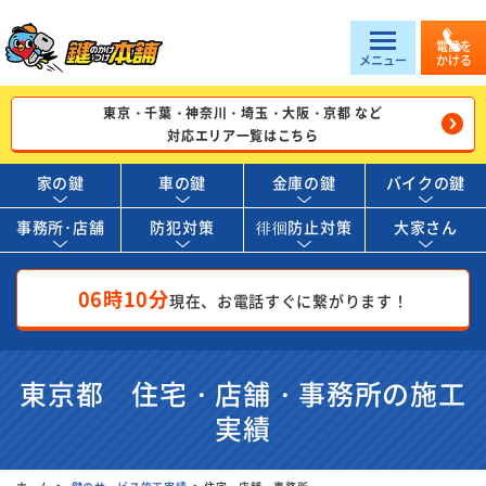
電話を
メニュー
かける
東京・千葉・神奈川・埼玉・大阪・京都 など
対応エリア一覧はこちら
家の鍵
車の鍵
金庫の鍵
バイクの鍵
事務所･店舗
防犯対策
徘徊防止対策
大家さん
06時10分
現在、お電話すぐに繋がります！
東京都 住宅・店舗・事務所の施工
実績