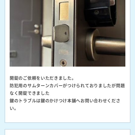
開錠のご依頼をいただきました。
防犯用のサムターンカバーがつけられておりましたが問題
なく開錠できました
鍵のトラブルは鍵のかけつけ本舗へお問い合わせくださ
い。