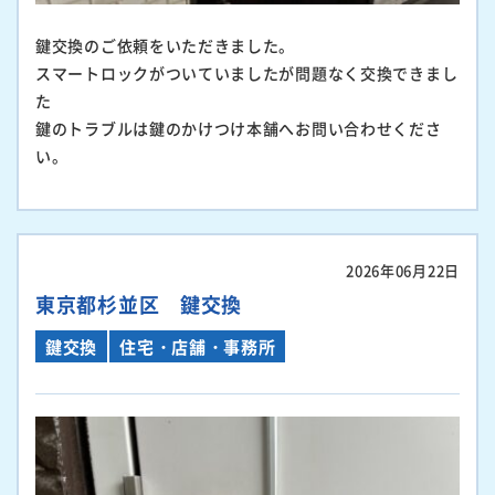
鍵交換のご依頼をいただきました。
スマートロックがついていましたが問題なく交換できまし
た
鍵のトラブルは鍵のかけつけ本舗へお問い合わせくださ
い。
2026年06月22日
東京都杉並区 鍵交換
鍵交換
住宅・店舗・事務所