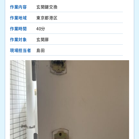
作業内容
玄関鍵交換
作業地域
東京都港区
作業時間
40分
作業対象
玄関扉
現場担当者
島田