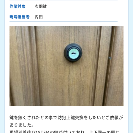
作業対象
玄関鍵
現場担当者
内田
鍵を無くされたとの事で防犯上鍵交換をしたいとご依頼が
ありました。
現場到着後TOSTEMの鍵が付いており、上下同一の同じ