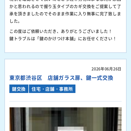
かと思われるので握り玉タイプのカギ交換をご提案して了
承を頂きましたのでそのまま作業に入り無事に完了致しま
した。
この度はご依頼いただき、ありがとうございました！
鍵トラブルは「鍵のかけつけ本舗」にお任せください！
2026年06月26日
東京都渋谷区 店舗ガラス扉、鍵一式交換
鍵交換
住宅・店舗・事務所