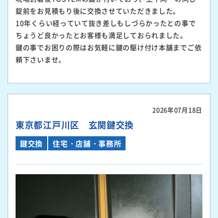
錠前をお見積もり後に交換させていただきました。
10年くらい経っていて抜き差しもしづらかったとの事で
ちょうど良かったとお客様も満足しておられました。
鍵の事でお困りの際はお気軽に鍵の駆け付け本舗までご依
頼下さいませ。
2026年07月18日
東京都江戸川区 玄関鍵交換
鍵交換
住宅・店舗・事務所