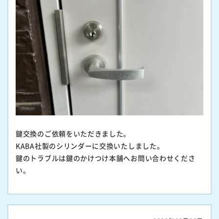
鍵交換のご依頼をいただきました。
KABA社製のシリンダーに交換いたしました。
鍵のトラブルは鍵のかけつけ本舗へお問い合わせくださ
い。