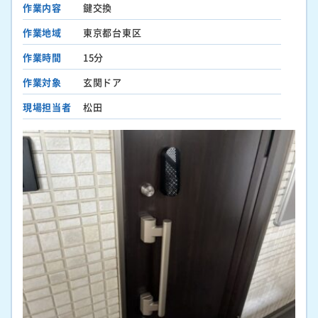
作業内容
鍵交換
作業地域
東京都台東区
作業時間
15分
作業対象
玄関ドア
現場担当者
松田