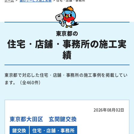
ホーム
鍵のサービス施工実績
住宅・店舗・事務所
東京都の
住宅・店舗・事務所の施工実
績
東京都で対応した住宅・店舗・事務所の施工事例を掲載してい
ます。（全460件）
2026年08月02日
東京都大田区 玄関鍵交換
鍵交換
住宅・店舗・事務所