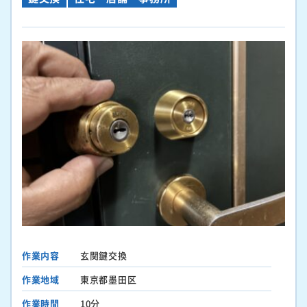
作業内容
玄関鍵交換
作業地域
東京都墨田区
作業時間
10分