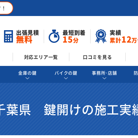
す！
出張見積
最短到着
実績
無料
15
12
分
累計
万
対応エリア一覧
口コミを見る
金庫の鍵
バイクの鍵
事務所･店舗
千葉県 鍵開けの施工実