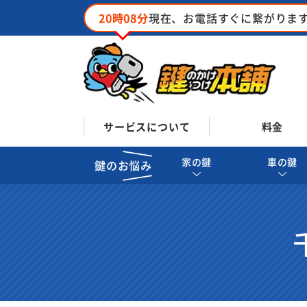
20時08分
現在、お電話すぐに繋がりま
サービスについて
料金
家の鍵
車の鍵
鍵のお悩み