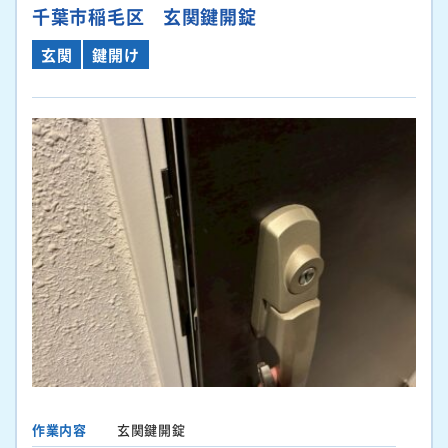
千葉市稲毛区 玄関鍵開錠
玄関
鍵開け
作業内容
玄関鍵開錠