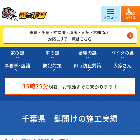
電話を
メニュー
かける
東京・千葉・神奈川・埼玉・大阪・京都 など
対応エリア一覧はこちら
家の鍵
車の鍵
金庫の鍵
バイクの鍵
事務所･店舗
防犯対策
徘徊防止対策
大家さん
15時25分
現在、お電話すぐに繋がります！
千葉県 鍵開けの施工実績