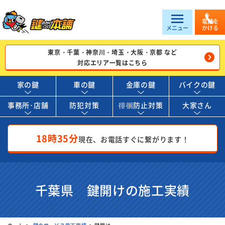
電話を
メニュー
かける
東京・千葉・神奈川・埼玉・大阪・京都 など
対応エリア一覧はこちら
家の鍵
車の鍵
金庫の鍵
バイクの鍵
事務所･店舗
防犯対策
徘徊防止対策
大家さん
18時35分
現在、お電話すぐに繋がります！
千葉県 鍵開けの施工実績