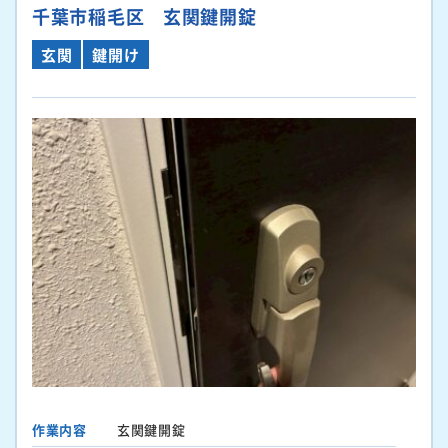
千葉市稲毛区 玄関鍵開錠
玄関
鍵開け
作業内容
玄関鍵開錠