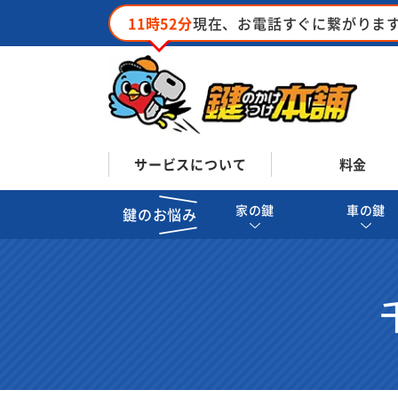
11時52分
現在、お電話すぐに繋がりま
サービスについて
料金
家の鍵
車の鍵
鍵のお悩み