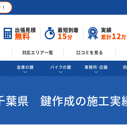
す！
出張見積
最短到着
実績
無料
15
12
分
累計
万
対応エリア一覧
口コミを見る
金庫の鍵
バイクの鍵
事務所･店舗
千葉県 鍵作成の施工実