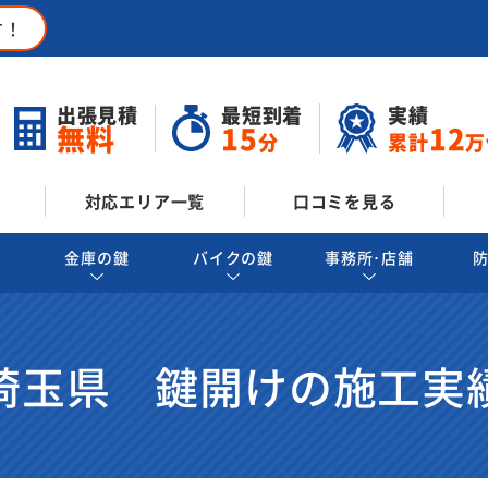
す！
出張見積
最短到着
実績
無料
15
12
分
累計
万
対応エリア一覧
口コミを見る
金庫の鍵
バイクの鍵
事務所･店舗
埼玉県 鍵開けの施工実