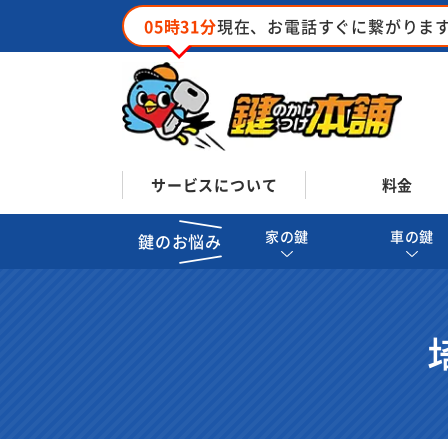
05時31分
現在、お電話すぐに繋がりま
サービスについて
料金
家の鍵
車の鍵
鍵のお悩み