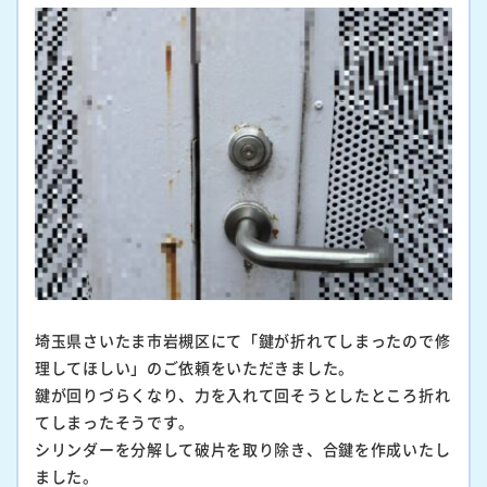
埼玉県さいたま市岩槻区にて「鍵が折れてしまったので修
理してほしい」のご依頼をいただきました。
鍵が回りづらくなり、力を入れて回そうとしたところ折れ
てしまったそうです。
シリンダーを分解して破片を取り除き、合鍵を作成いたし
ました。