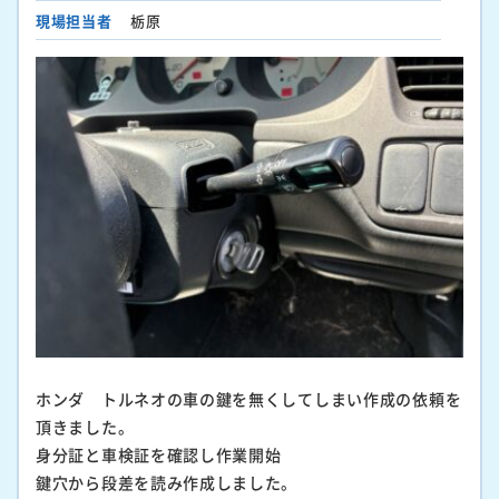
現場担当者
栃原
ホンダ トルネオの車の鍵を無くしてしまい作成の依頼を
頂きました。
身分証と車検証を確認し作業開始
鍵穴から段差を読み作成しました。