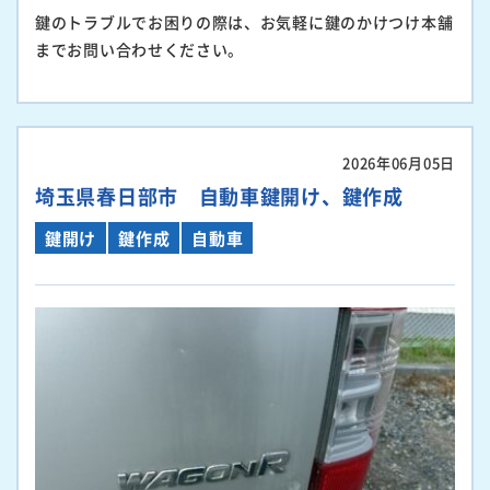
鍵のトラブルでお困りの際は、お気軽に鍵のかけつけ本舗
までお問い合わせください。
2026年06月05日
埼玉県春日部市 自動車鍵開け、鍵作成
鍵開け
鍵作成
自動車