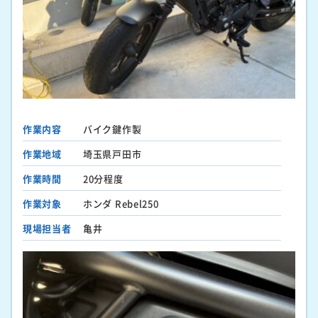
作業内容
バイク鍵作製
作業地域
埼玉県戸田市
作業時間
20分程度
作業対象
ホンダ Rebel250
現場担当者
亀井