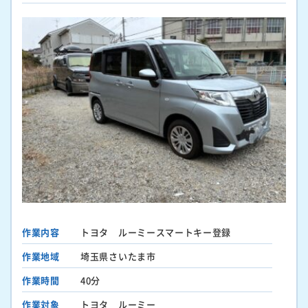
作業内容
トヨタ ルーミースマートキー登録
作業地域
埼玉県さいたま市
作業時間
40分
作業対象
トヨタ ルーミー