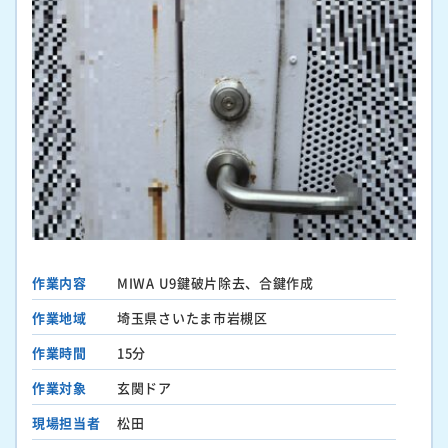
作業内容
MIWA U9鍵破片除去、合鍵作成
作業地域
埼玉県さいたま市岩槻区
作業時間
15分
作業対象
玄関ドア
現場担当者
松田