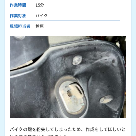
作業時間
15分
作業対象
バイク
現場担当者
栃原
バイクの鍵を紛失してしまったため、作成をしてほしいと