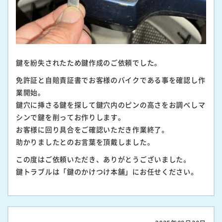
鍵を紛失されたため鍵作成のご依頼でした。
免許証と自賠責証書でお客様のバイクである事を確認し作
業開始。
鍵穴に挿さる鍵を探して鍵穴内のピンの高さをお調べしマ
シンで鍵を削ってお作りします。
お客様に回り具合をご確認いただき作業終了。
助かりましたとのお言葉を頂戴しました。
この度はご依頼いただき、ありがとうございました。
鍵トラブルは「鍵のかけつけ本舗」にお任せください。