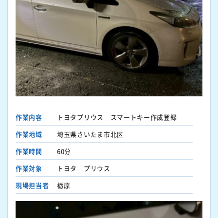
作業内容
トヨタプリウス スマートキー作成登録
作業地域
埼玉県さいたま市北区
作業時間
60分
作業対象
トヨタ プリウス
現場担当者
栃原