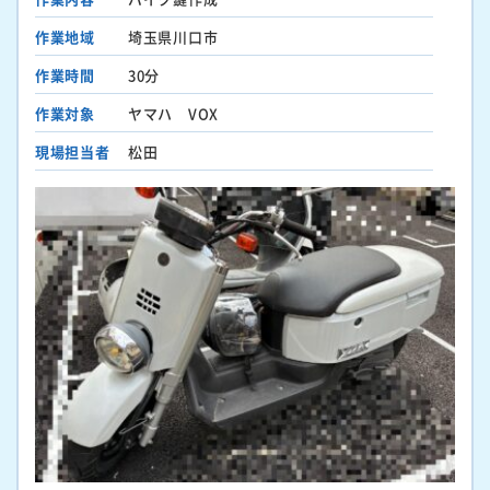
作業地域
埼玉県川口市
作業時間
30分
作業対象
ヤマハ VOX
現場担当者
松田