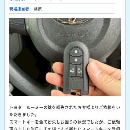
現場担当者
栃原
トヨタ ルーミーの鍵を紛失されたお客様よりご依頼をい
ただきました。
スマートキーを全て紛失しお困りの状況でしたが、ご依頼
頂きました当日にその場ですぐ新たなスマートキーを登録