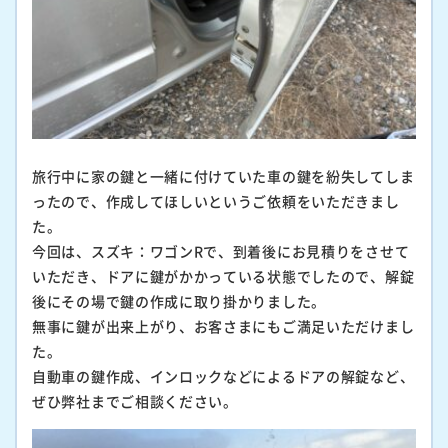
旅行中に家の鍵と一緒に付けていた車の鍵を紛失してしま
ったので、作成してほしいというご依頼をいただきまし
た。
今回は、スズキ：ワゴンRで、到着後にお見積りをさせて
いただき、ドアに鍵がかかっている状態でしたので、解錠
後にその場で鍵の作成に取り掛かりました。
無事に鍵が出来上がり、お客さまにもご満足いただけまし
た。
自動車の鍵作成、インロックなどによるドアの解錠など、
ぜひ弊社までご相談ください。