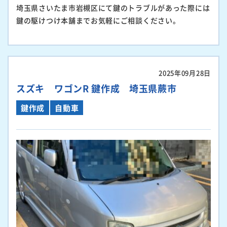
埼玉県さいたま市岩槻区にて鍵のトラブルがあった際には
鍵の駆けつけ本舗までお気軽にご相談ください。
2025年09月28日
スズキ ワゴンR 鍵作成 埼玉県蕨市
鍵作成
自動車