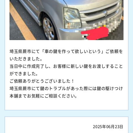
埼玉県蕨市にて「車の鍵を作って欲しいという」ご依頼を
いただきました。
当日中に作成完了し、お客様に新しい鍵をお渡しすること
ができました。
ご依頼ありがとうございました！
埼玉県蕨市にて鍵のトラブルがあった際には鍵の駆けつけ
本舗までお気軽にご相談ください。
2025年06月23日