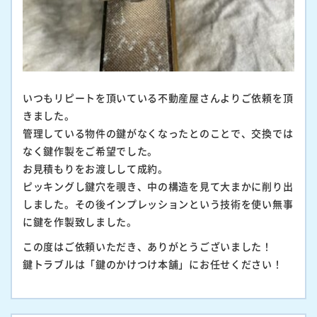
いつもリピートを頂いている不動産屋さんよりご依頼を頂
きました。
管理している物件の鍵がなくなったとのことで、交換では
なく鍵作製をご希望でした。
お見積もりをお渡しして成約。
ピッキングし鍵穴を覗き、中の構造を見て大まかに削り出
しました。その後インプレッションという技術を使い無事
に鍵を作製致しました。
この度はご依頼いただき、ありがとうございました！
鍵トラブルは「鍵のかけつけ本舗」にお任せください！