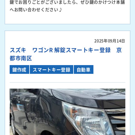
鍵でお困りごとがございましたら、ぜひ鍵のかけつけ本舗
へお問い合わせください♪
2025年09月14日
スズキ ワゴンR 解錠スマートキー登録 京
都市南区
鍵作成
スマートキー登録
自動車