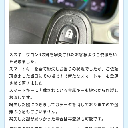
スズキ ワゴンRの鍵を紛失されたお客様よりご依頼をい
ただきました。
スマートキーを全て紛失しお困りの状況でしたが、ご依頼
頂きました当日にその場ですぐ新たなスマートキーを登録
させて頂きました。
スマートキーに内蔵されている金属キーも鍵穴から作製し
お渡しです。
紛失した鍵につきましてはデータを消しておりますので盗
難の心配もございません。
紛失した鍵が見つかった場合は再登録も可能です。