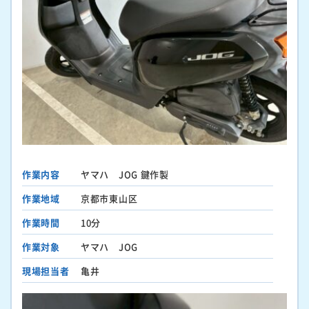
作業内容
ヤマハ JOG 鍵作製
作業地域
京都市東山区
作業時間
10分
作業対象
ヤマハ JOG
現場担当者
亀井