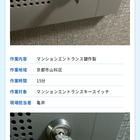
作業内容
マンションエントランス鍵作製
作業地域
京都市山科区
作業時間
15分
作業対象
マンションエントランスキースイッチ
現場担当者
亀井