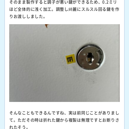
そのまま製作すると調子が悪い鍵ができるため、0.2ミリ
ほど全体的に浅く加工。調整し綺麗にスルスル回る鍵を作
りお渡ししました。
そんなこともできるんですね、実は前同じことがありまし
て。ただその時は折れた鍵から複製は無理ですとお断りさ
れたそう。