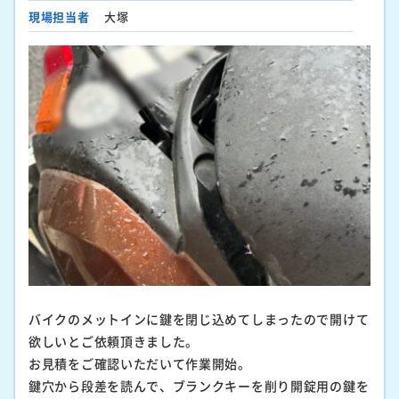
現場担当者
大塚
バイクのメットインに鍵を閉じ込めてしまったので開けて
欲しいとご依頼頂きました。
お見積をご確認いただいて作業開始。
鍵穴から段差を読んで、ブランクキーを削り開錠用の鍵を