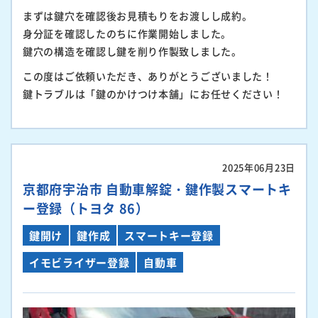
まずは鍵穴を確認後お見積もりをお渡しし成約。
身分証を確認したのちに作業開始しました。
鍵穴の構造を確認し鍵を削り作製致しました。
この度はご依頼いただき、ありがとうございました！
鍵トラブルは「鍵のかけつけ本舗」にお任せください！
2025年06月23日
京都府宇治市 自動車解錠・鍵作製スマートキ
ー登録（トヨタ 86）
鍵開け
鍵作成
スマートキー登録
イモビライザー登録
自動車