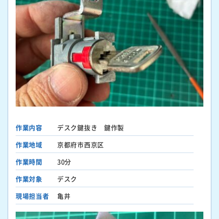
作業内容
デスク鍵抜き 鍵作製
作業地域
京都府市西京区
作業時間
30分
作業対象
デスク
現場担当者
亀井