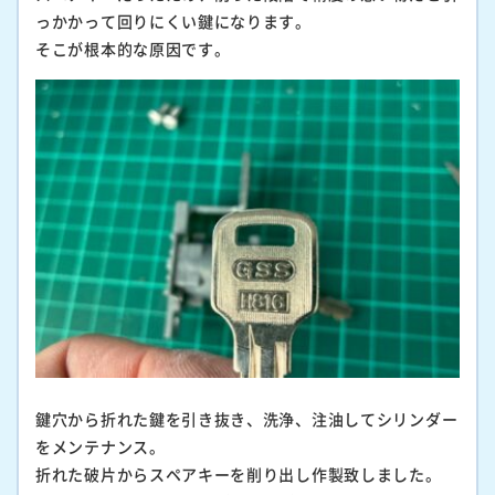
っかかって回りにくい鍵になります。
そこが根本的な原因です。
鍵穴から折れた鍵を引き抜き、洗浄、注油してシリンダー
をメンテナンス。
折れた破片からスペアキーを削り出し作製致しました。