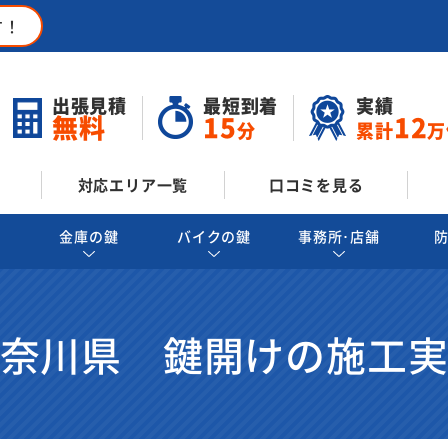
す！
出張見積
最短到着
実績
無料
15
12
分
累計
万
対応エリア一覧
口コミを見る
金庫の鍵
バイクの鍵
事務所･店舗
奈川県 鍵開けの施工