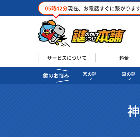
05時42分
現在、お電話すぐに繋がりま
サービスについて
料金
家の鍵
車の鍵
鍵のお悩み
神