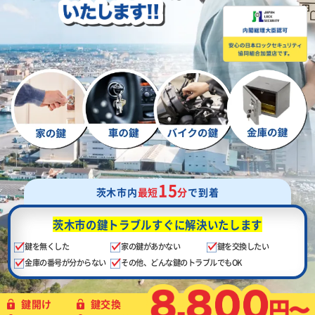
15
茨木市内
最短
分
で到着
茨木市の鍵トラブル
すぐに解決いたします
鍵を無くした
家の鍵があかない
鍵を交換したい
金庫の番号が分からない
その他、どんな鍵のトラブルでもOK
鍵開け
鍵交換