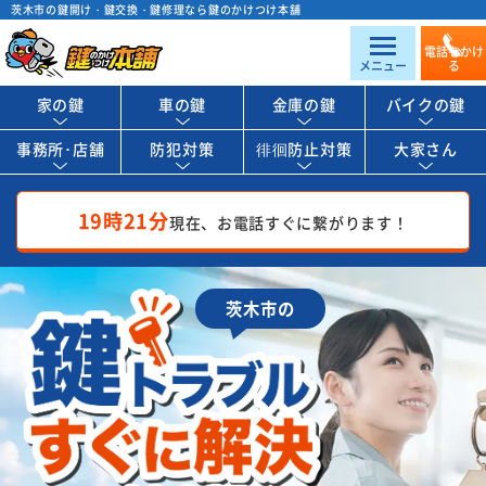
茨木市の鍵開け・鍵交換・鍵修理なら鍵のかけつけ本舗
電話をかけ
メニュー
る
家の鍵
車の鍵
金庫の鍵
バイクの鍵
事務所･店舗
防犯対策
徘徊防止対策
大家さん
19時21分
現在、お電話すぐに繋がります！
茨木市の