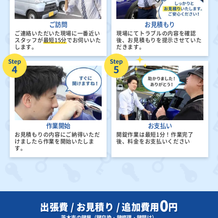
ご訪問
お見積もり
ご連絡いただいた現場に一番近い
現場にてトラブルの内容を確認
スタッフが
最短15分
でお伺いいた
後、
お見積もりを提示させていた
します。
だきます。
作業開始
お支払い
お見積もりの内容にご納得いただ
開錠作業は最短1分！
作業完了
けましたら
作業を開始いたしま
後、料金をお支払いください
す。
0
出張費 / お見積り / 追加費用
円
茨木市の鍵屋（鍵交換・鍵修理・鍵開け）