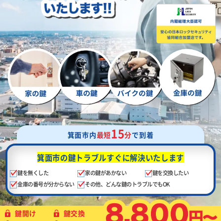
15
箕面市内
最短
分
で到着
箕面市の鍵トラブル
すぐに解決いたします
鍵を無くした
家の鍵があかない
鍵を交換したい
金庫の番号が分からない
その他、どんな鍵のトラブルでもOK
鍵開け
鍵交換