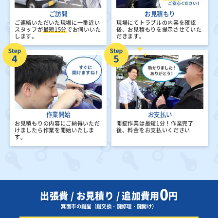
ご訪問
お見積もり
ご連絡いただいた現場に一番近い
現場にてトラブルの内容を確認
スタッフが
最短15分
でお伺いいた
後、
お見積もりを提示させていた
します。
だきます。
作業開始
お支払い
お見積もりの内容にご納得いただ
開錠作業は最短1分！
作業完了
けましたら
作業を開始いたしま
後、料金をお支払いください
す。
0
出張費 / お見積り / 追加費用
円
箕面市の鍵屋（鍵交換・鍵修理・鍵開け）