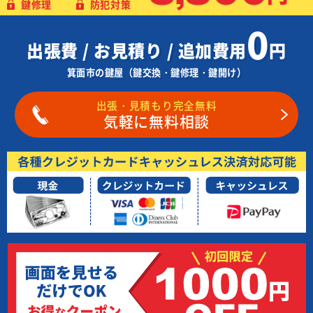
鍵修理
防犯対策
0
出張費 / お見積り / 追加費用
円
箕面市の鍵屋（鍵交換・鍵修理・鍵開け）
出張・見積もり完全無料
気軽に無料相談