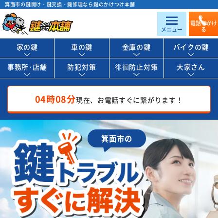
箕面市の鍵開け・鍵交換・鍵修理なら鍵のかけつけ本舗
電話をかけ
メニュー
る
家の鍵
車の鍵
金庫の鍵
バイクの鍵
事務所･店舗
防犯対策
徘徊防止対策
大家さん
04時08分
現在、お電話すぐに繋がります！
箕面市の