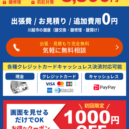
鍵修理
防犯対策
0
出張費 / お見積り / 追加費用
円
川越市の鍵屋（鍵交換・鍵修理・鍵開け）
出張・見積もり完全無料
気軽に無料相談