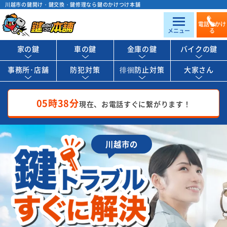
川越市の鍵開け・鍵交換・鍵修理なら鍵のかけつけ本舗
電話をかけ
メニュー
る
家の鍵
車の鍵
金庫の鍵
バイクの鍵
事務所･店舗
防犯対策
徘徊防止対策
大家さん
05時38分
現在、お電話すぐに繋がります！
川越市の