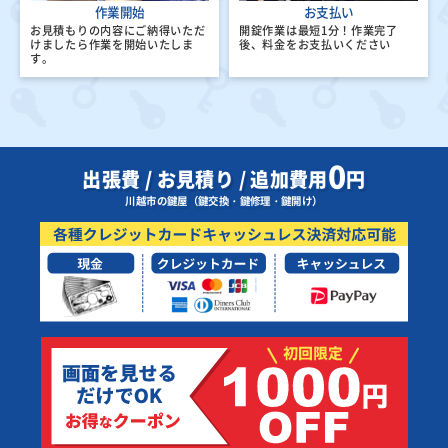
作業開始
お支払い
お見積もりの内容にご納得いただ
開錠作業は最短1分！
作業完了
けましたら
作業を開始いたしま
後、料金をお支払いください
す。
0
出張費 / お見積り / 追加費用
円
川越市の鍵屋（鍵交換・鍵修理・鍵開け）