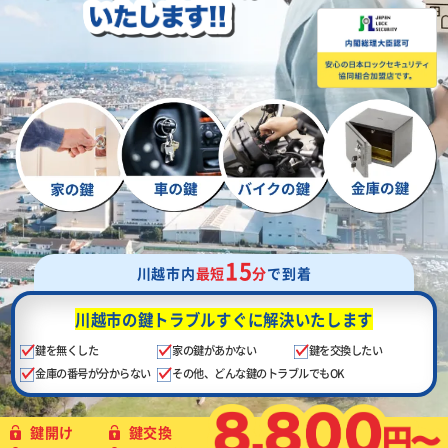
15
川越市内
最短
分
で到着
川越市の鍵トラブル
すぐに解決いたします
鍵を無くした
家の鍵があかない
鍵を交換したい
金庫の番号が分からない
その他、どんな鍵のトラブルでもOK
鍵開け
鍵交換