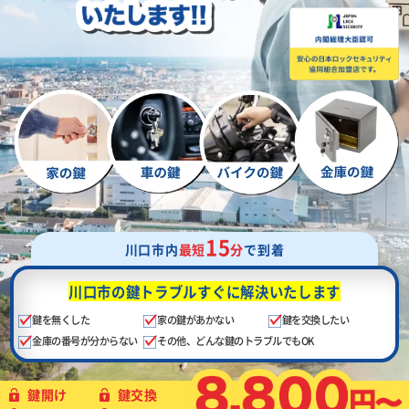
15
川口市内
最短
分
で到着
川口市の鍵トラブル
すぐに解決いたします
鍵を無くした
家の鍵があかない
鍵を交換したい
金庫の番号が分からない
その他、どんな鍵のトラブルでもOK
鍵開け
鍵交換