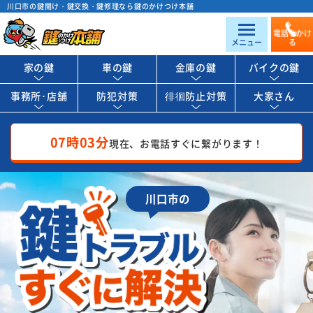
川口市の鍵開け・鍵交換・鍵修理なら鍵のかけつけ本舗
電話をかけ
メニュー
る
家の鍵
車の鍵
金庫の鍵
バイクの鍵
事務所･店舗
防犯対策
徘徊防止対策
大家さん
07時03分
現在、お電話すぐに繋がります！
川口市の