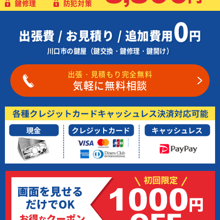
鍵修理
防犯対策
0
出張費 / お見積り / 追加費用
円
川口市の鍵屋（鍵交換・鍵修理・鍵開け）
出張・見積もり完全無料
気軽に無料相談