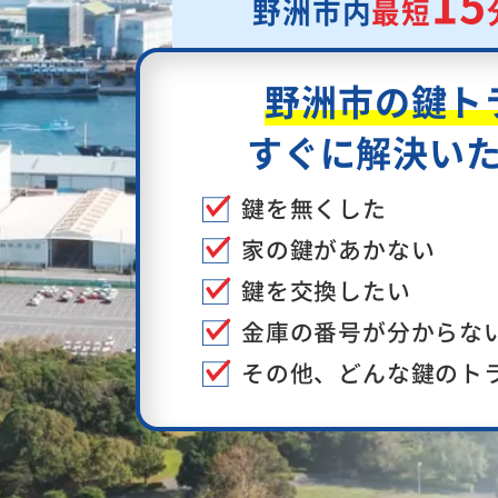
15
野洲市内
最短
野洲市の鍵ト
すぐに解決い
鍵を無くした
家の鍵があかない
鍵を交換したい
金庫の番号が分からな
その他、どんな鍵のト