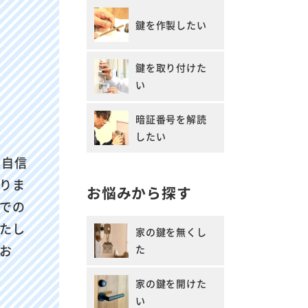
鍵を作製したい
鍵を取り付けた
い
暗証番号を解読
したい
に自信
りま
お悩みから探す
での
たし
家の鍵を無くし
お
た
家の鍵を開けた
い