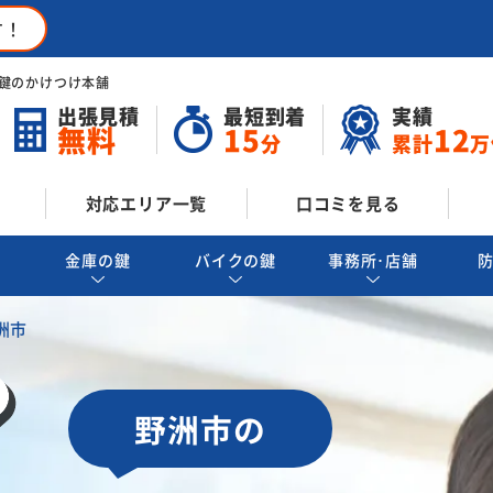
す！
鍵のかけつけ本舗
出張見積
最短到着
実績
無料
15
12
分
累計
万
対応エリア一覧
口コミを見る
金庫の鍵
バイクの鍵
事務所･店舗
洲市
野洲市の