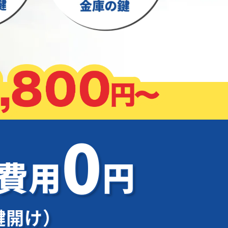
0
加費用
円
鍵開け）