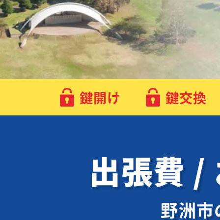
鍵開け
鍵交換
出張費 /
野洲市