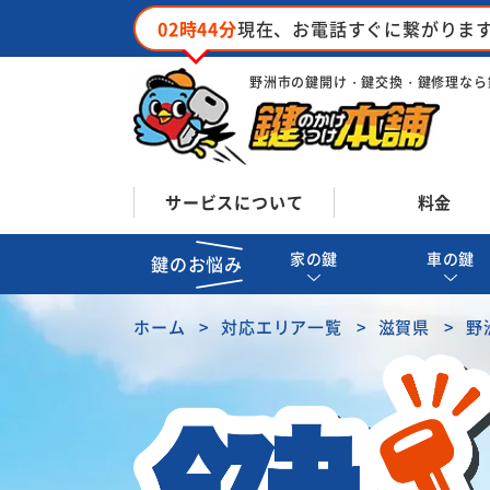
02時44分
現在、お電話すぐに繋がりま
野洲市の鍵開け・鍵交換・鍵修理なら
サービスについて
料金
家の鍵
車の鍵
鍵のお悩み
ホーム
対応エリア一覧
滋賀県
野