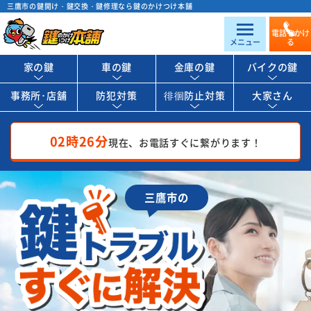
三鷹市の鍵開け・鍵交換・鍵修理なら鍵のかけつけ本舗
電話をかけ
メニュー
る
家の鍵
車の鍵
金庫の鍵
バイクの鍵
事務所･店舗
防犯対策
徘徊防止対策
大家さん
02時26分
現在、お電話すぐに繋がります！
三鷹市の