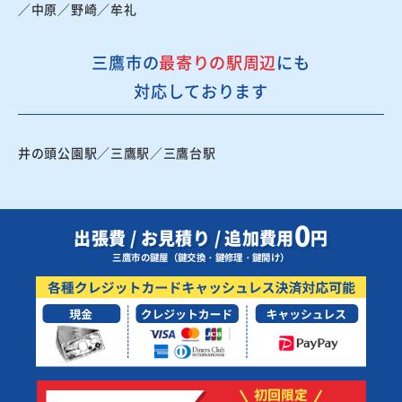
／中原／野崎／牟礼
三鷹市の
最寄りの駅周辺
にも
対応しております
井の頭公園駅／三鷹駅／三鷹台駅
0
出張費 / お見積り / 追加費用
円
三鷹市の鍵屋（鍵交換・鍵修理・鍵開け）