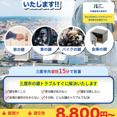
15
三鷹市内
最短
分
で到着
三鷹市の鍵トラブル
すぐに解決いたします
鍵を無くした
家の鍵があかない
鍵を交換したい
金庫の番号が分からない
その他、どんな鍵のトラブルでもOK
鍵開け
鍵交換