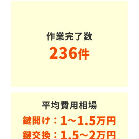
作業完了数
236
件
平均費用相場
1
1.5
万円
鍵開け：
～
1.5
2
万円
鍵交換：
～