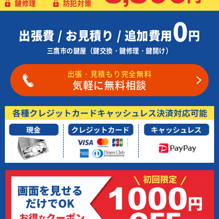
鍵修理
防犯対策
0
出張費 / お見積り / 追加費用
円
三鷹市の鍵屋（鍵交換・鍵修理・鍵開け）
出張・見積もり完全無料
気軽に無料相談