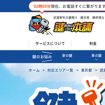
02時59分
現在、お電話すぐに繋がりま
武蔵野市の鍵開け・鍵交換・鍵修理な
サービスについて
料金
家の鍵
車の鍵
鍵のお悩み
ホーム
対応エリア一覧
東京都
武