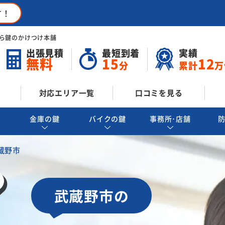
す！
ら鍵のかけつけ本舗
出張見積
最短到着
実績
無料
15
12
分
累計
万
対応エリア一覧
口コミを見る
金庫の鍵
バイクの鍵
事務所･店舗
蔵野市
武蔵野市の