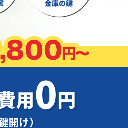
0
加費用
円
鍵開け）