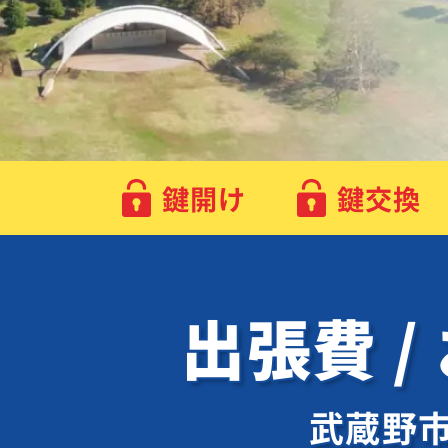
鍵開け
鍵交換
出張費 /
武蔵野