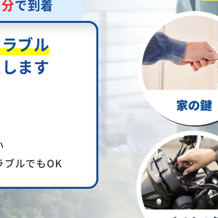
5
分
で到着
トラブル
たします
い
ラブルでもOK