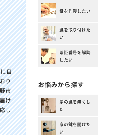
鍵を作製したい
鍵を取り付けた
い
暗証番号を解読
したい
応に自
おり
お悩みから探す
野市
届け
家の鍵を無くし
応し
た
家の鍵を開けた
い