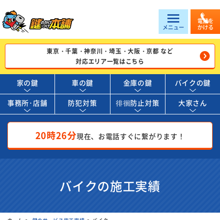
電話を
メニュー
かける
東京・千葉・神奈川・埼玉・大阪・京都 など
対応エリア一覧はこちら
家の鍵
車の鍵
金庫の鍵
バイクの鍵
事務所･店舗
防犯対策
徘徊防止対策
大家さん
20時26分
現在、お電話すぐに繋がります！
バイクの施工実績