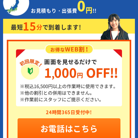
0
円
お見積もり・出張費
!!
15
最短
分
で
到着します!
24時間365日受付中!
お電話はこちら