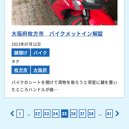
大阪府枚方市 バイクメットイン解錠
2023年07月12日
鍵開け
バイク
タグ
枚方市
大阪府
バイクのシートを開けて荷物を取ろうと荷室に鍵を置い
たところハンドルが曲…
<
1
…
32
33
34
35
36
37
38
…
41