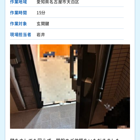
作業地域
愛知県名古屋市天白区
作業時間
15分
作業対象
玄関鍵
現場担当者
岩井