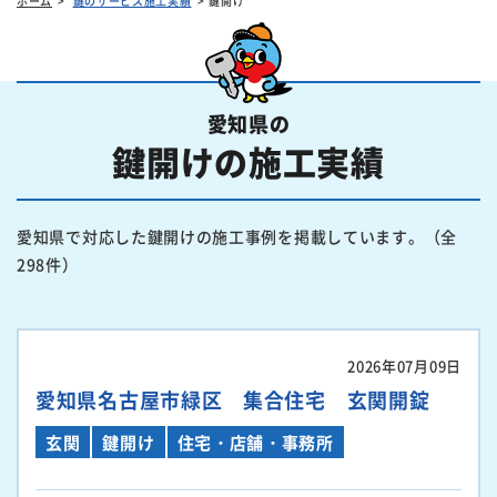
ホーム
鍵のサービス施工実績
鍵開け
愛知県の
鍵開けの施工実績
愛知県で対応した鍵開けの施工事例を掲載しています。（全
298件）
2026年07月09日
愛知県名古屋市緑区 集合住宅 玄関開錠
玄関
鍵開け
住宅・店舗・事務所