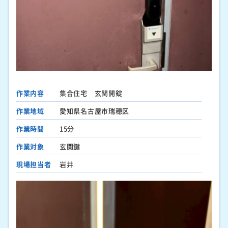
作業内容
集合住宅 玄関開錠
作業地域
愛知県名古屋市瑞穂区
作業時間
15分
作業対象
玄関鍵
現場担当者
岩井