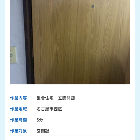
作業内容
集合住宅 玄関開錠
作業地域
名古屋市西区
作業時間
5分
作業対象
玄関鍵