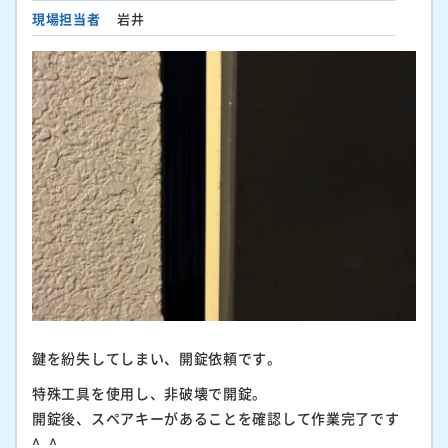
現場担当者
岩井
鍵を紛失してしまい、開錠依頼です。
特殊工具を使用し、非破壊で開錠。
開錠後、スペアキーがあることを確認して作業完了です
^_^