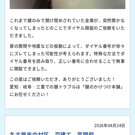
これまで鍵のみで開け閉めされていた金庫が、突然開かな
くなってしまったとのことでダイヤル開錠のご依頼をいた
だきました。
扉の開閉や地震などの振動によって、ダイヤル番号が徐々
にズレてしまった可能性が考えられます。特殊な方法でダ
イヤル番号を読み取り、正しい番号に合わせることで無事
に開錠できました。
この度はご依頼いただき、ありがとうございました！
愛知・岐阜・三重での鍵トラブルは「鍵のかけつけ本舗」
にお任せください！
2026年04月24日
名古屋市中村区 戸建て 窓開錠