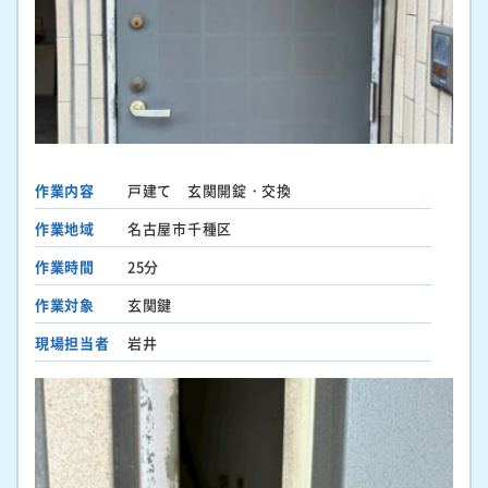
作業内容
戸建て 玄関開錠・交換
作業地域
名古屋市千種区
作業時間
25分
作業対象
玄関鍵
現場担当者
岩井