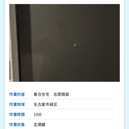
作業内容
集合住宅 玄関開錠
作業地域
名古屋市緑区
作業時間
10分
作業対象
玄関鍵