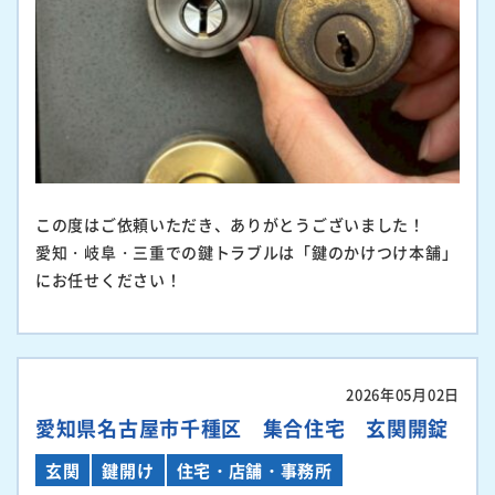
この度はご依頼いただき、ありがとうございました！
愛知・岐阜・三重での鍵トラブルは「鍵のかけつけ本舗」
にお任せください！
2026年05月02日
愛知県名古屋市千種区 集合住宅 玄関開錠
玄関
鍵開け
住宅・店舗・事務所