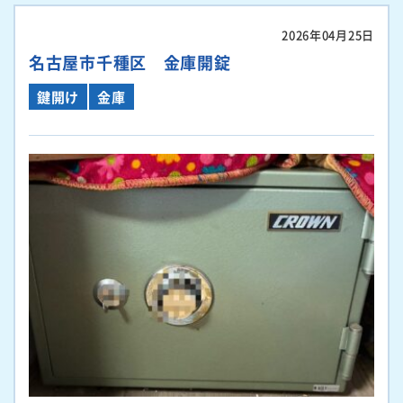
2026年04月25日
名古屋市千種区 金庫開錠
鍵開け
金庫