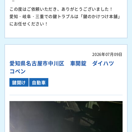
この度はご依頼いただき、ありがとうございました！
愛知・岐阜・三重での鍵トラブルは「鍵のかけつけ本舗」
にお任せください！
2026年07月09日
愛知県名古屋市中川区 車開錠 ダイハツ
コペン
鍵開け
自動車