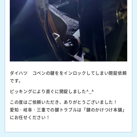
ダイハツ コペンの鍵ををインロックしてしまい開錠依頼
です。
ピッキングにより直ぐに開錠しました^_^
この度はご依頼いただき、ありがとうございました！
愛知・岐阜・三重での鍵トラブルは「鍵のかけつけ本舗」
にお任せください！