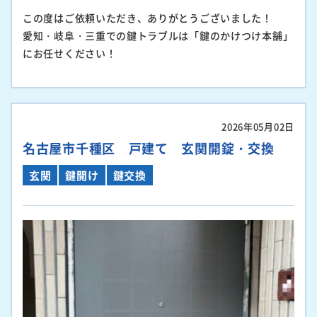
この度はご依頼いただき、ありがとうございました！
愛知・岐阜・三重での鍵トラブルは「鍵のかけつけ本舗」
にお任せください！
2026年05月02日
名古屋市千種区 戸建て 玄関開錠・交換
玄関
鍵開け
鍵交換