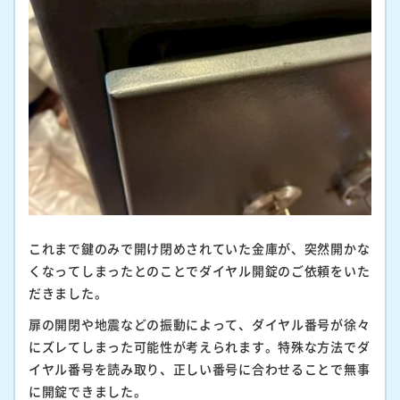
これまで鍵のみで開け閉めされていた金庫が、突然開かな
くなってしまったとのことでダイヤル開錠のご依頼をいた
だきました。
扉の開閉や地震などの振動によって、ダイヤル番号が徐々
にズレてしまった可能性が考えられます。特殊な方法でダ
イヤル番号を読み取り、正しい番号に合わせることで無事
に開錠できました。