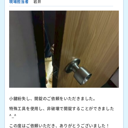
現場担当者
岩井
小鍵紛失し、開錠のご依頼をいただきました。
特殊工具を使用し、非破壊で開錠することができました
^_^
この度はご依頼いただき、ありがとうございました！