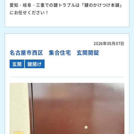
愛知・岐阜・三重での鍵トラブルは「鍵のかけつけ本舗」
にお任せください！
2026年05月07日
名古屋市西区 集合住宅 玄関開錠
玄関
鍵開け