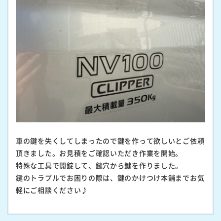
車の鍵を失くしてしまったので鍵を作って欲しいとご依頼
頂きました。お見積をご確認いただき作業を開始。
特殊な工具で開錠して、鍵穴から鍵を作りました。
鍵のトラブルでお困りの際は、鍵のかけつけ本舗までお気
軽にご相談ください♪