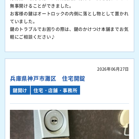
無事開けることができました。
お客様の鍵はオートロックの内側に落とし物として置かれ
ていました。
鍵のトラブルでお困りの際は、鍵のかけつけ本舗までお気
軽にご相談ください♪
2026年06月27日
兵庫県神戸市灘区 住宅開錠
鍵開け
住宅・店舗・事務所