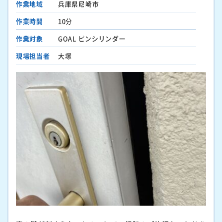
作業地域
兵庫県尼崎市
作業時間
10分
作業対象
GOAL ピンシリンダー
現場担当者
大塚