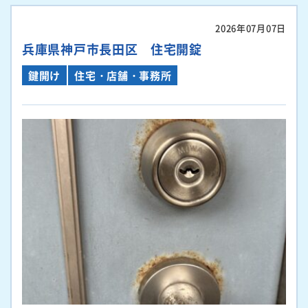
2026年07月07日
兵庫県神戸市長田区 住宅開錠
鍵開け
住宅・店舗・事務所