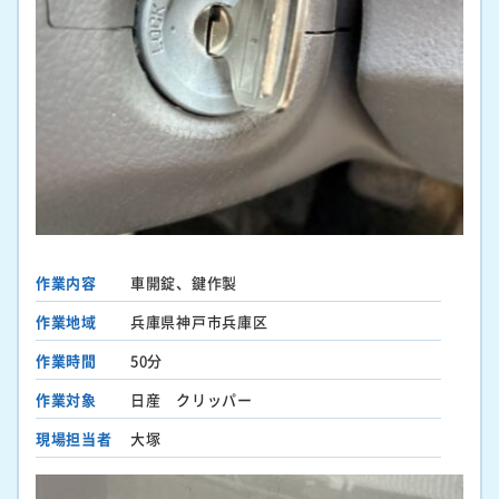
作業内容
車開錠、鍵作製
作業地域
兵庫県神戸市兵庫区
作業時間
50分
作業対象
日産 クリッパー
現場担当者
大塚