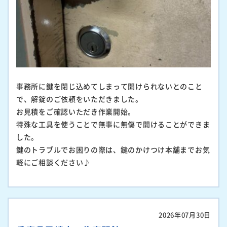
事務所に鍵を閉じ込めてしまって開けられないとのこと
で、解錠のご依頼をいただきました。
お見積をご確認いただき作業開始。
特殊な工具を使うことで無事に無傷で開けることができま
した。
鍵のトラブルでお困りの際は、鍵のかけつけ本舗までお気
軽にご相談ください♪
2026年07月30日