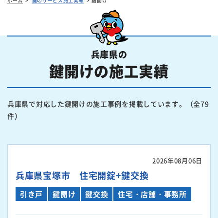
ホーム
鍵のサービス施工実績
鍵開け
兵庫県の
鍵開けの施工実績
兵庫県で対応した鍵開けの施工事例を掲載しています。（全79
件）
2026年08月06日
兵庫県宝塚市 住宅開錠+鍵交換
引き戸
鍵開け
鍵交換
住宅・店舗・事務所