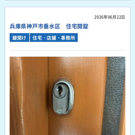
2026年06月22日
兵庫県神戸市垂水区 住宅開錠
鍵開け
住宅・店舗・事務所