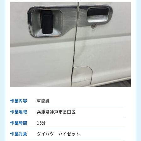
作業内容
車開錠
作業地域
兵庫県神戸市長田区
作業時間
15分
作業対象
ダイハツ ハイゼット