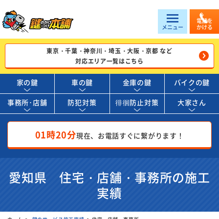
電話を
メニュー
かける
東京・千葉・神奈川・埼玉・大阪・京都 など
対応エリア一覧はこちら
家の鍵
車の鍵
金庫の鍵
バイクの鍵
事務所･店舗
防犯対策
徘徊防止対策
大家さん
01時20分
現在、お電話すぐに繋がります！
愛知県 住宅・店舗・事務所の施工
実績