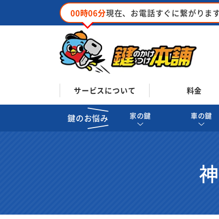
00時06分
現在、お電話すぐに繋がりま
サービスについて
料金
家の鍵
車の鍵
鍵のお悩み
神