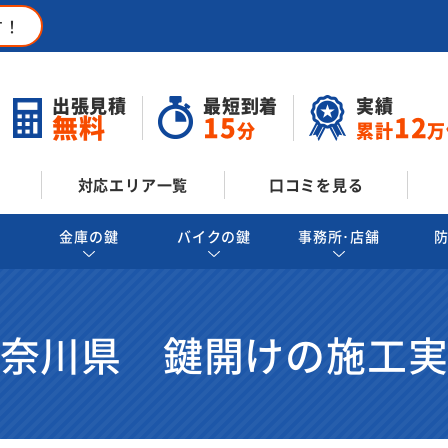
す！
出張見積
最短到着
実績
無料
15
12
分
累計
万
対応エリア一覧
口コミを見る
金庫の鍵
バイクの鍵
事務所･店舗
奈川県 鍵開けの施工