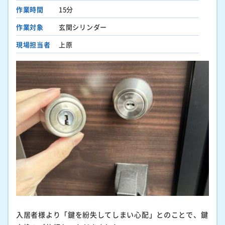
作業時間
15分
作業対象
玄関シリンダー
現場担当者
上原
入居者様より「鍵を紛失してしまい心配」とのことで、鍵