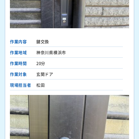
作業内容
鍵交換
作業地域
神奈川県横浜市
作業時間
20分
作業対象
玄関ドア
現場担当者
松田