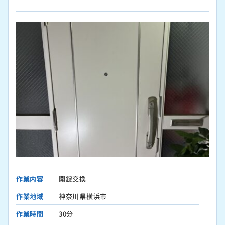
作業内容
開錠交換
作業地域
神奈川県横浜市
作業時間
30分