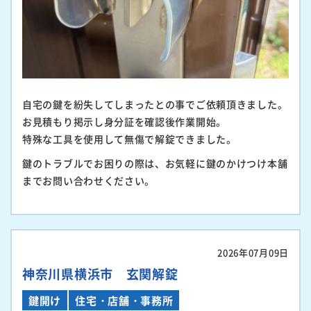
自宅の鍵を紛失してしまったとの事でご依頼頂きました。
お見積もり掲示し身分証を確認後作業開始。
特殊な工具を使用して無傷で解錠できました。
鍵のトラブルでお困りの際は、お気軽に鍵のかけつけ本舗
までお問い合わせください。
2026年07月09日
神奈川県横浜市 玄関解錠
鍵開け
住宅・店舗・事務所