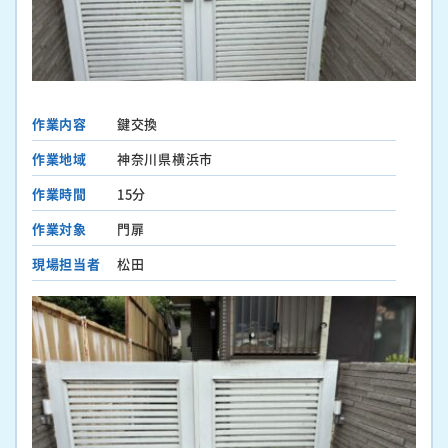
作業内容
鍵交換
作業地域
神奈川県横浜市
作業時間
15分
作業対象
門扉
現場担当者
松田