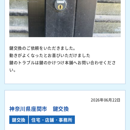
鍵交換のご依頼をいただきました。
動きがよくなったとお喜びいただけました
鍵のトラブルは鍵のかけつけ本舗へお問い合わせくださ
い。
2026年06月22日
神奈川県座間市 鍵交換
鍵交換
住宅・店舗・事務所