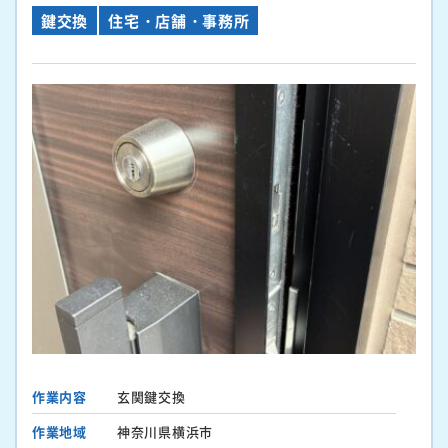
鍵交換
住宅・店舗・事務所
作業内容
玄関鍵交換
作業地域
神奈川県横浜市