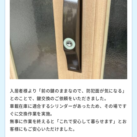
入居者様より「前の鍵のままなので、防犯面が気になる」
とのことで、鍵交換のご依頼をいただきました。
車載在庫に適合するシリンダーがあったため、その場です
ぐに交換作業を実施。
無事に作業を終えると「これで安心して暮らせます」とお
客様にもご安心いただけました。