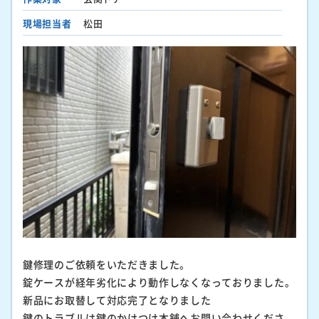
現場担当者
松田
鍵修理のご依頼をいただきました。
錠ケースが経年劣化により動作しなくなっておりました。
新品にお取替して対応完了となりました
鍵のトラブルは鍵のかけつけ本舗へお問い合わせくださ