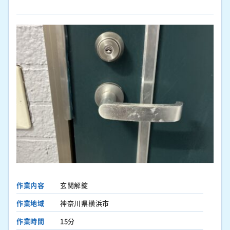
作業内容
玄関解錠
作業地域
神奈川県横浜市
作業時間
15分