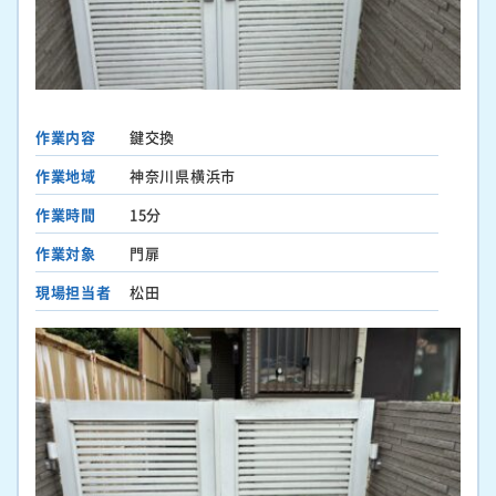
作業内容
鍵交換
作業地域
神奈川県横浜市
作業時間
15分
作業対象
門扉
現場担当者
松田