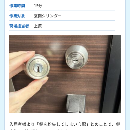
作業時間
15分
作業対象
玄関シリンダー
現場担当者
上原
入居者様より「鍵を紛失してしまい心配」とのことで、鍵