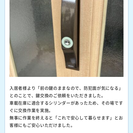
入居者様より「前の鍵のままなので、防犯面が気になる」
とのことで、鍵交換のご依頼をいただきました。
車載在庫に適合するシリンダーがあったため、その場です
ぐに交換作業を実施。
無事に作業を終えると「これで安心して暮らせます」とお
客様にもご安心いただけました。