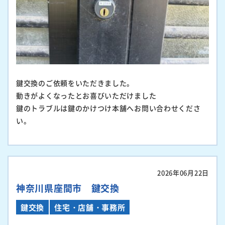
鍵交換のご依頼をいただきました。
動きがよくなったとお喜びいただけました
鍵のトラブルは鍵のかけつけ本舗へお問い合わせくださ
い。
2026年06月22日
神奈川県座間市 鍵交換
鍵交換
住宅・店舗・事務所