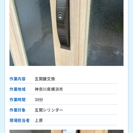
作業内容
玄関鍵交換
作業地域
神奈川県横浜市
作業時間
30分
作業対象
玄関シリンダー
現場担当者
上原