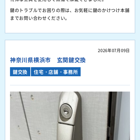
鍵のトラブルでお困りの際は、お気軽に鍵のかけつけ本舗
までお問い合わせください。
2026年07月09日
神奈川県横浜市 玄関鍵交換
鍵交換
住宅・店舗・事務所