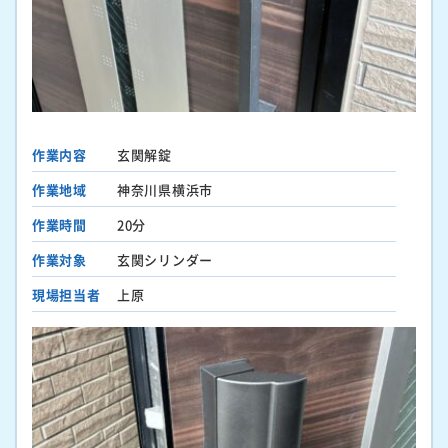
作業内容
玄関解錠
作業地域
神奈川県横浜市
作業時間
20分
作業対象
玄関シリンダー
現場担当者
上原