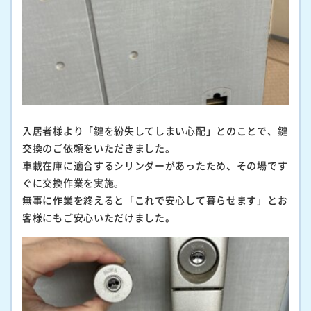
入居者様より「鍵を紛失してしまい心配」とのことで、鍵
交換のご依頼をいただきました。
車載在庫に適合するシリンダーがあったため、その場です
ぐに交換作業を実施。
無事に作業を終えると「これで安心して暮らせます」とお
客様にもご安心いただけました。