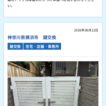
い。
2026年06月22日
神奈川県横浜市 鍵交換
鍵交換
住宅・店舗・事務所