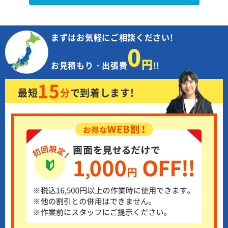
まずはお気軽にご相談ください!
0
円
お見積もり・出張費
!!
15
最短
分
で
到着します!