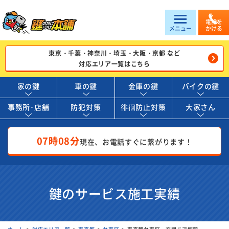
電話を
メニュー
かける
東京・千葉・神奈川・埼玉・大阪・京都 など
対応エリア一覧はこちら
家の鍵
車の鍵
金庫の鍵
バイクの鍵
事務所･店舗
防犯対策
徘徊防止対策
大家さん
07時08分
現在、お電話すぐに繋がります！
鍵のサービス施工実績