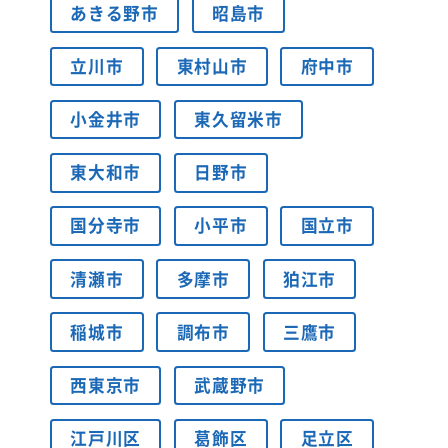
あきる野市
昭島市
立川市
東村山市
府中市
小金井市
東久留米市
東大和市
日野市
国分寺市
小平市
国立市
清瀬市
多摩市
狛江市
稲城市
調布市
三鷹市
西東京市
武蔵野市
江戸川区
葛飾区
足立区