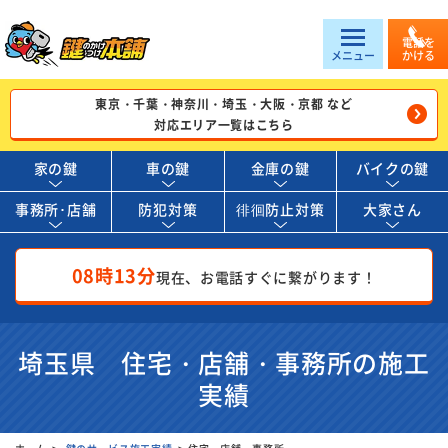
電話を
メニュー
かける
東京・千葉・神奈川・埼玉・大阪・京都 など
対応エリア一覧はこちら
家の鍵
車の鍵
金庫の鍵
バイクの鍵
事務所･店舗
防犯対策
徘徊防止対策
大家さん
08時13分
現在、お電話すぐに繋がります！
埼玉県 住宅・店舗・事務所の施工
実績