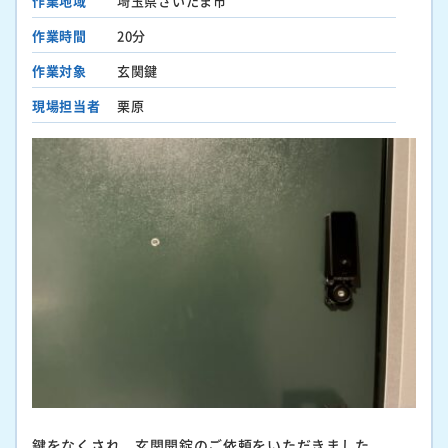
作業地域
埼玉県さいたま市
作業時間
20分
作業対象
玄関鍵
現場担当者
栗原
鍵をなくされ、玄関開錠のご依頼をいただきました。