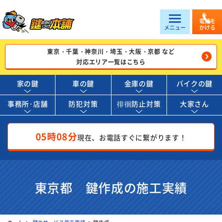
電話を
メニュー
かける
東京・千葉・神奈川・埼玉・大阪・京都 など
対応エリア一覧はこちら
家の鍵
車の鍵
金庫の鍵
バイクの鍵
事務所･店舗
防犯対策
徘徊防止対策
大家さん
05時08分
現在、お電話すぐに繋がります！
東京都 鍵作成の施工実績