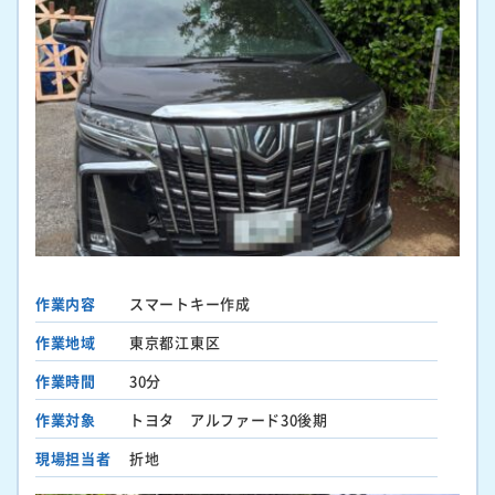
作業内容
スマートキー作成
作業地域
東京都江東区
作業時間
30分
作業対象
トヨタ アルファード30後期
現場担当者
折地