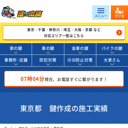
電話を
メニュー
かける
東京・千葉・神奈川・埼玉・大阪・京都 など
対応エリア一覧はこちら
家の鍵
車の鍵
金庫の鍵
バイクの鍵
事務所･店舗
防犯対策
徘徊防止対策
大家さん
07時04分
現在、お電話すぐに繋がります！
東京都 鍵作成の施工実績