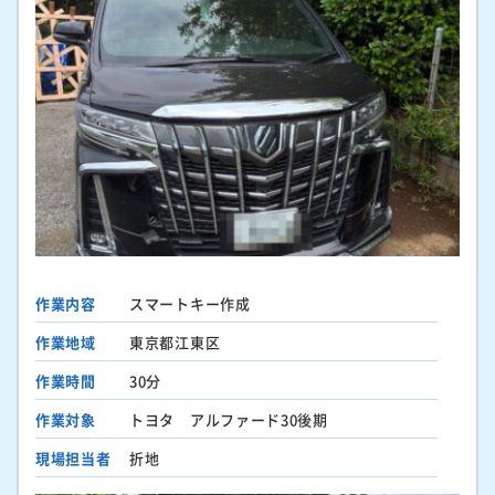
作業内容
スマートキー作成
作業地域
東京都江東区
作業時間
30分
作業対象
トヨタ アルファード30後期
現場担当者
折地