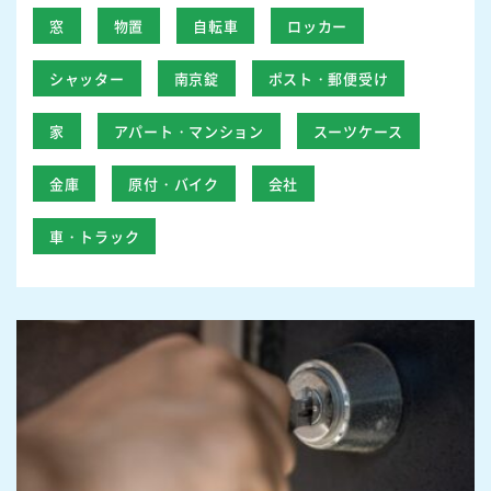
窓
物置
自転車
ロッカー
シャッター
南京錠
ポスト・郵便受け
家
アパート・マンション
スーツケース
金庫
原付・バイク
会社
車・トラック