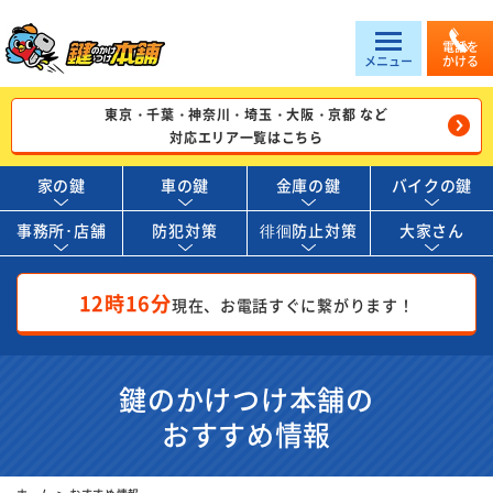
電話を
メニュー
かける
東京・千葉・神奈川・埼玉・大阪・京都 など
対応エリア一覧はこちら
家の鍵
車の鍵
金庫の鍵
バイクの鍵
事務所･店舗
防犯対策
徘徊防止対策
大家さん
12時16分
現在、お電話すぐに繋がります！
鍵のかけつけ本舗の
おすすめ情報