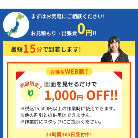
まずはお気軽にご相談ください!
0
円
お見積もり・出張費
!!
15
最短
分
で
到着します!
24時間365日受付中!