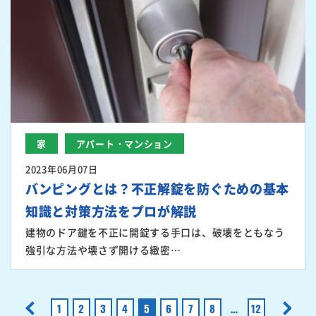
家
アパート・マンション
2023年06月07日
バンピングとは？不正解錠を防ぐための基本
知識と対策方法をプロが解説
建物のドア鍵を不正に開錠する手口は、破壊をともなう
強引な方法や壊さず開ける緻密…
<
1
2
3
4
5
6
7
8
…
12