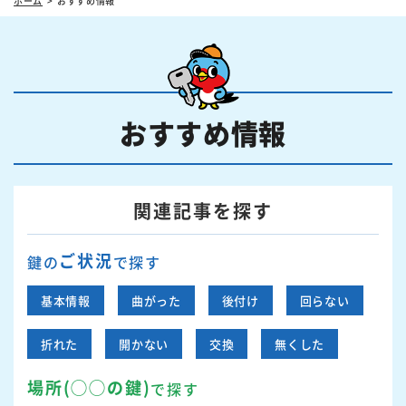
ホーム
おすすめ情報
おすすめ情報
関連記事を探す
ご状況
鍵の
で探す
基本情報
曲がった
後付け
回らない
折れた
開かない
交換
無くした
場所(◯◯の鍵)
で探す